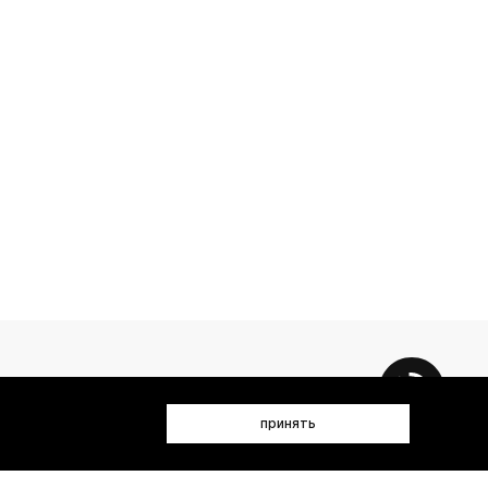
принять
 данных (имя, email, телефон) для получения рекламных и