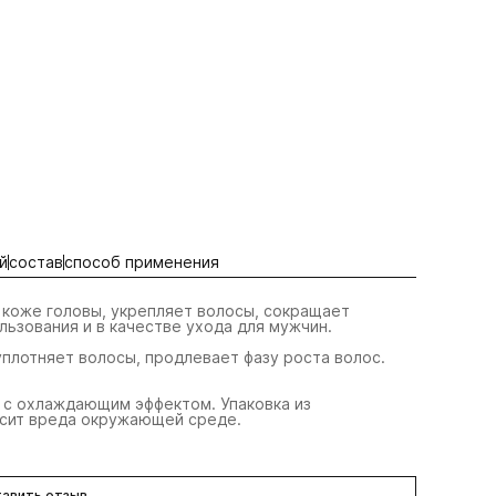
й
состав
способ применения
коже головы, укрепляет волосы, сокращает
ьзования и в качестве ухода для мужчин.
уплотняет волосы, продлевает фазу роста волос.
с охлаждающим эффектом. Упаковка из
осит вреда окружающей среде.
авить отзыв