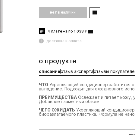
нет в наличии
4 платежа по 1 038 ₽
доставка и оплата
о продукте
описание
отзыв эксперта
отзывы покупателе
ЧТО
Укрепляющий кондиционер заботится о 
выпадение. Подходит для ежедневного испол
ПРЕИМУЩЕСТВА
Освежает и питает кожу, 
Добавляет заметный объем.
ЧЕГО ОЖИДАТЬ
Укрепляющий кондиционер 
биоразлагаемого пластика. Формула не нан
ост