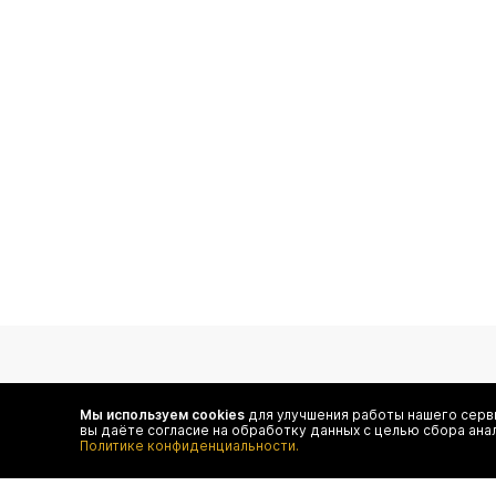
подпишитесь на нас
Мы используем cookies
для улучшения работы нашего серви
вы даёте согласие на обработку данных с целью сбора ана
Чтобы в числе первых иметь доступ ко всем акциям
Политике конфиденциальности.
и специальным предложениям authentica.love