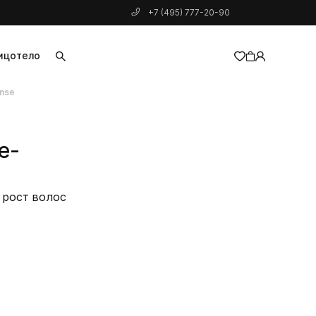
+7 (495) 777-20-90
ицо
тело
inse
добавлен в корзину
e-
 рост волос