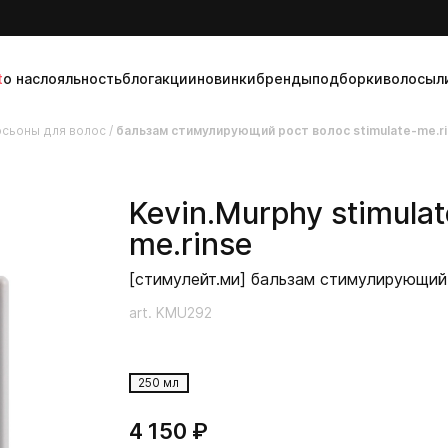
t
о нас
лояльность
блог
акции
новинки
бренды
подборки
волосы
л
осьоны для волос
/
бальзам стимулирующий рост волос stimulate-me.r
Kevin.Murphy
stimulat
me.rinse
[стимулейт.ми] бальзам стимулирующий
art. KMU292
250 мл
4 150 ₽