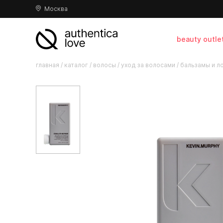
Москва
beauty outle
главная
/
каталог
/
волосы
/
уход за волосами
/
бальзамы и л