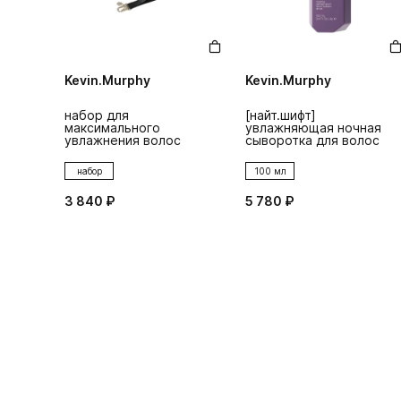
Kevin.Murphy
Kevin.Murphy
набор для
[найт.шифт]
максимального
увлажняющая ночная
увлажнения волос
сыворотка для волос
набор
100 мл
3 840 ₽
5 780 ₽