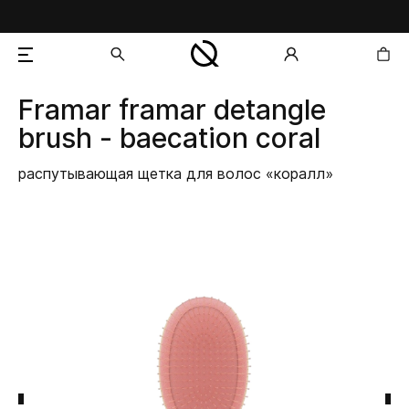
Framar
framar detangle
добавлен в корзину
brush - baecation coral
распутывающая щетка для волос «коралл»