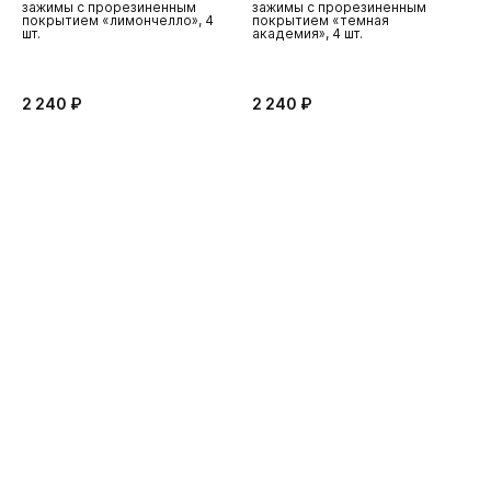
зажимы с прорезиненным
зажимы с прорезиненным
з
покрытием «лимончелло», 4
покрытием «темная
"
шт.
академия», 4 шт.
2 240 ₽
2 240 ₽