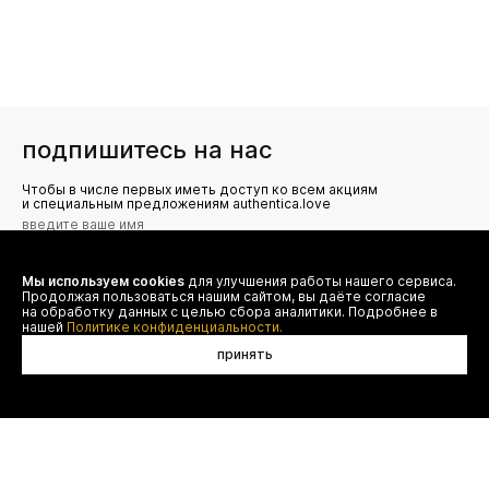
подпишитесь на нас
Чтобы в числе первых иметь доступ ко всем акциям
и специальным предложениям authentica.love
Мы используем cookies
для улучшения работы нашего сервиса.
Я даю согласие на сбор, обработку и хранение моих
Продолжая пользоваться нашим сайтом, вы даёте согласие
персональных данных (имя, email, телефон) для получения
рекламных и информационных рассылок от ООО 'БТ
на обработку данных с целью сбора аналитики. Подробнее в
Юнайтед', а также ознакомлен(а) с
нашей
Политике конфиденциальности.
Политикой конфиденциальности
принять
нет в наличии
договор оферты
(495) 777-20-90
оплата
(800) 777-20-90