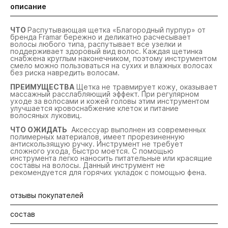
описание
ЧТО
Распутывающая щетка «Благородный пурпур» от
бренда Framar бережно и деликатно расчесывает
волосы любого типа, распутывает все узелки и
поддерживает здоровый вид волос. Каждая щетинка
снабжена круглым наконечником, поэтому инструментом
смело можно пользоваться на сухих и влажных волосах
без риска навредить волосам.
ПРЕИМУЩЕСТВА
Щетка не травмирует кожу, оказывает
массажный расслабляющий эффект. При регулярном
уходе за волосами и кожей головы этим инструментом
улучшается кровоснабжение клеток и питание
волосяных луковиц.
ЧТО ОЖИДАТЬ
Аксессуар выполнен из современных
полимерных материалов, имеет прорезиненную
антискользящую ручку. Инструмент не требует
сложного ухода, быстро моется. С помощью
инструмента легко наносить питательные или красящие
составы на волосы. Данный инструмент не
рекомендуется для горячих укладок с помощью фена.
отзывы покупателей
состав
Будьте первыми! Оставьте отзыв об этом продукте