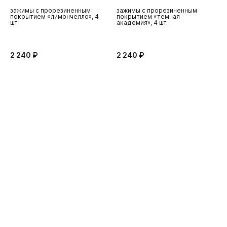
зажимы с прорезиненным
зажимы с прорезиненным
з
покрытием «лимончелло», 4
покрытием «темная
"
шт.
академия», 4 шт.
2 240 ₽
2 240 ₽