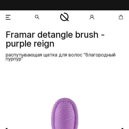
Framar
detangle brush -
добавлен в корзину
purple reign
распутывающая щетка для волос "благородный
пурпур"