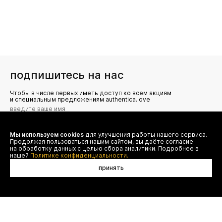
подпишитесь на нас
Чтобы в числе первых иметь доступ ко всем акциям
и специальным предложениям authentica.love
Мы используем cookies
для улучшения работы нашего сервиса.
Я даю согласие на сбор, обработку и хранение моих
Продолжая пользоваться нашим сайтом, вы даёте согласие
персональных данных (имя, email, телефон) для получения
рекламных и информационных рассылок от ООО 'БТ
на обработку данных с целью сбора аналитики. Подробнее в
Юнайтед', а также ознакомлен(а) с
нашей
Политике конфиденциальности.
Политикой конфиденциальности
принять
в корзину
договор оферты
(495) 777-20-90