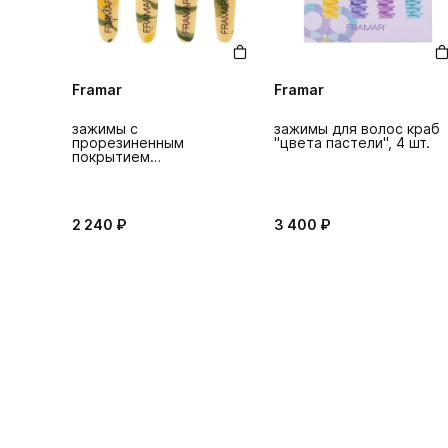
Framar
Framar
зажимы с
зажимы для волос краб
прорезиненным
"цвета пастели", 4 шт.
покрытием
«лимончелло», 4 шт.
2 240 ₽
3 400 ₽