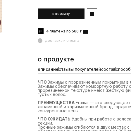
в корзину
4 платежа по 560 ₽
доставка и оплата
о продукте
описание
отзывы покупателей
состав
способ
ЧТО
Зажимы с прорезиненным покрытием в 
Зажимы обеспечивают комфортную работу с
прорезиненной текстуре имеют жесткую фи
густых волос.
ПРЕИМУЩЕСТВА
Framar — это следующее п
динамичный и харизматичный бренд гордитс
конкурентные цены.
ЧТО ОЖИДАТЬ
Удобны при работе с волоса
секции.
Прочные зажимы сгибаются в двух местах