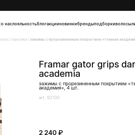
t
о нас
лояльность
блог
акции
новинки
бренды
подборки
волосы
л
волос
/
заколки
/
зажимы с прорезиненным покрытием «темная академия
Framar
gator grips da
academia
зажимы с прорезиненным покрытием «т
академия», 4 шт.
art. 92100
2 240 ₽