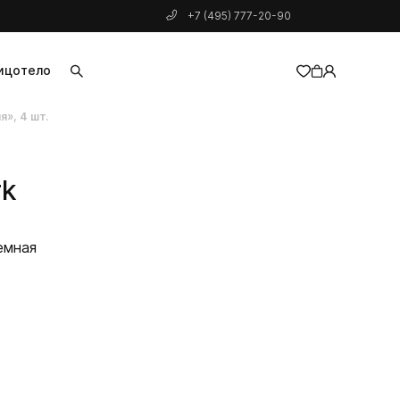
+7 (495) 777-20-90
ицо
тело
», 4 шт.
добавлен в корзину
rk
емная