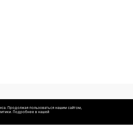
са. Продолжая пользоваться нашим сайтом,
литики. Подробнее в нашей
Я даю согласие на сбор, обработку и хранение моих персональных
информационных рассылок от ООО 'БТ Юнайтед', а также ознаком