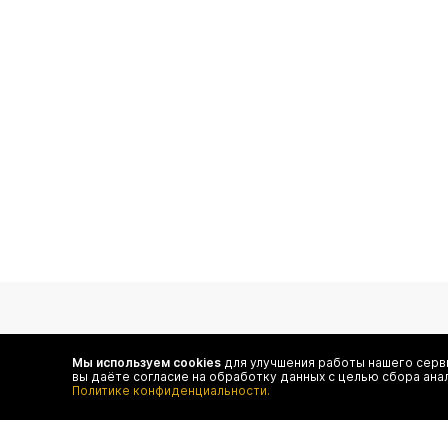
подпишитесь на нас
Мы используем cookies
для улучшения работы нашего серви
вы даёте согласие на обработку данных с целью сбора ана
Чтобы в числе первых иметь доступ ко всем акциям
Политике конфиденциальности.
и специальным предложениям authentica.love