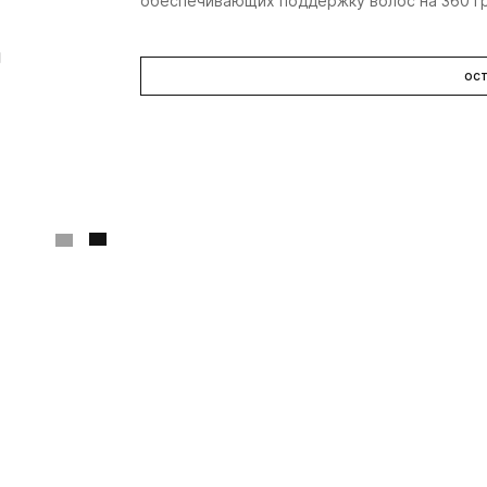
обеспечивающих поддержку волос на 360 г
ост
Framar
Framar
F
зажимы для волос краб
распутывающая щетка
з
"нейтральные цвета", 4
для волос
ме
шт.
"благородный пурпур"
3 400 ₽
2 740 ₽
2 