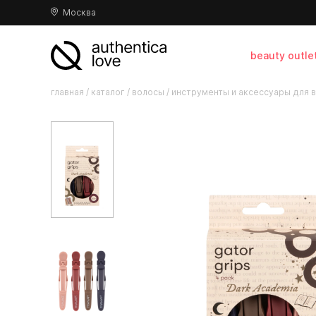
Москва
beauty outle
главная
/
каталог
/
волосы
/
инструменты и аксессуары для 