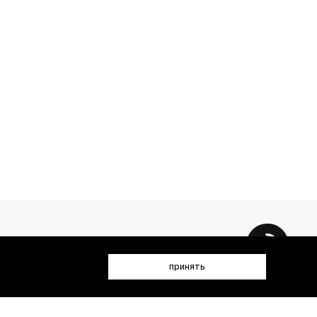
принять
 данных (имя, email, телефон) для получения рекламных и
лен(а) с
Политикой конфиденциальности