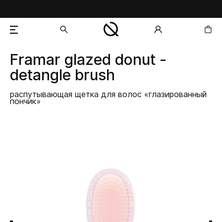
Framar
glazed donut -
добавлен в корзину
detangle brush
распутывающая щетка для волос «глазированный
пончик»