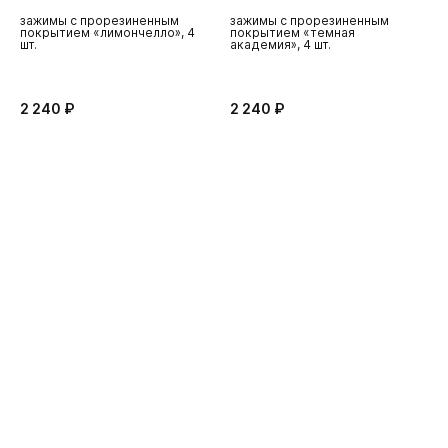
зажимы с прорезиненным
зажимы с прорезиненным
з
покрытием «лимончелло», 4
покрытием «темная
"
шт.
академия», 4 шт.
2 240 ₽
2 240 ₽