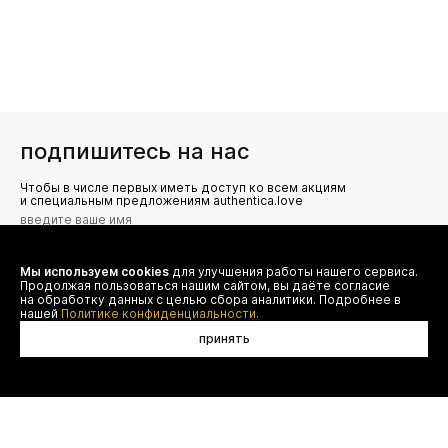
подпишитесь на нас
Чтобы в числе первых иметь доступ ко всем акциям
и специальным предложениям authentica.love
Мы используем cookies
для улучшения работы нашего сервиса.
Я даю согласие на сбор, обработку и хранение моих
Продолжая пользоваться нашим сайтом, вы даёте согласие
персональных данных (имя, email, телефон) для получения
рекламных и информационных рассылок от ООО 'БТ
на обработку данных с целью сбора аналитики. Подробнее в
Юнайтед', а также ознакомлен(а) с
нашей
Политике конфиденциальности.
Политикой конфиденциальности
принять
нет в наличии
договор оферты
(495) 777-20-90