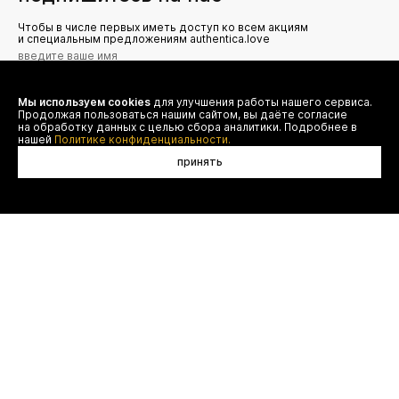
Чтобы в числе первых иметь доступ ко всем акциям
и специальным предложениям authentica.love
Мы используем cookies
для улучшения работы нашего сервиса.
Я даю согласие на сбор, обработку и хранение моих
Продолжая пользоваться нашим сайтом, вы даёте согласие
персональных данных (имя, email, телефон) для получения
рекламных и информационных рассылок от ООО 'БТ
на обработку данных с целью сбора аналитики. Подробнее в
Юнайтед', а также ознакомлен(а) с
нашей
Политике конфиденциальности.
Политикой конфиденциальности
принять
в корзину
договор оферты
(495) 777-20-90
оплата
(800) 777-20-90
доставка
shop@authentica.love
возврат
режим работы: с 10:00 до 19:00
программа лояльности
пн - пт
контакты
отследить заказ
конфиденциальность
FAQ