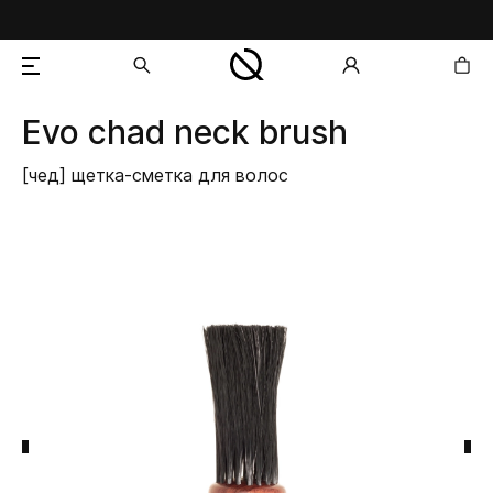
Evo
chad neck brush
добавлен в корзину
[чед] щетка-сметка для волос