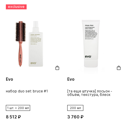
exclusive
Evo
Evo
набор duo set: bruce #1
[та еще штучка] лосьон -
[
объём, текстура, блеск
д
в
1 шт. + 200 мл
200 мл
8 512 ₽
3 760 ₽