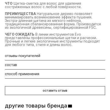
ЧТО
Щетка-сметка для волос для удаления
состриженных волос с любой поверхности.
ПРЕИМУЩЕСТВА
Натуральное дерево позволяет
минимизировать возникновение эффекта пушения.
Экстра-длинная щетина из мягкого нейлона,
традиционная сбалансированная форма. Производится
из экологичной древесины, сертифицированной FSC.
ЧЕГО ОЖИДАТЬ
В линии инструментов Evo
представлены профессиональные щетки и расчески.
Прочные и легкие экологичные инструменты подходят
для любого типа, стиля и длины волос.
отзывы покупателей
состав
Будьте первыми! Оставьте отзыв об этом продукте
способ применения
Экологичная древесина, сертифицированная FSC,
щетина из мягкого нейлона.
Провести щеткой, смахнуть состриженные волосы.
оставить отзыв
другие товары бренда