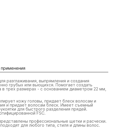
 применения
ля разглаживания, выпрямления и создания
енно грубых или вьющихся. Помогает создать
 в трех размерах - с основанием диаметром 22 мм,
лирует кожу головы, придает блеск волосам и
ия и придает волосам блеск. Имеет съемный
рукоятки для быстрого разделения прядей.
ертифицированной FSC.
представлены профессиональные щетки и расчески.
подходят для любого типа, стиля и длины волос.