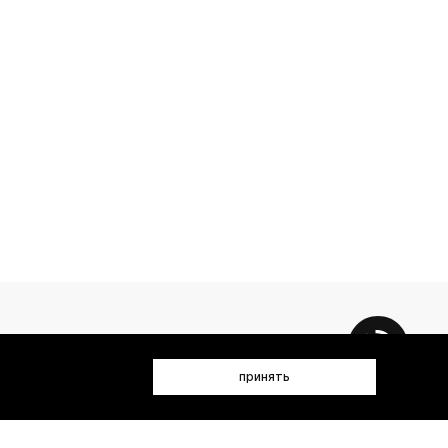
принять
 данных (имя, email, телефон) для получения рекламных и
лен(а) с
Политикой конфиденциальности