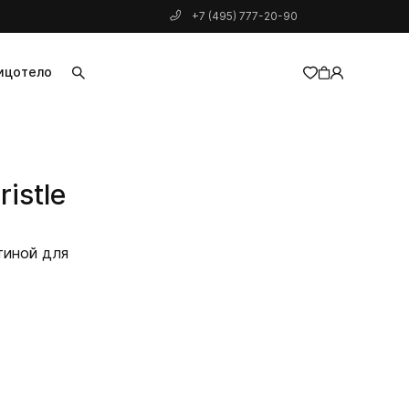
+7 (495) 777-20-90
ицо
тело
добавлен в корзину
ristle
тиной для