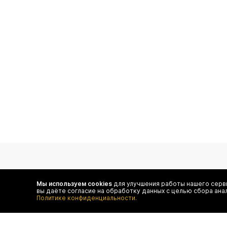
подпишитесь на нас
Мы используем cookies
для улучшения работы нашего серви
вы даёте согласие на обработку данных с целью сбора ана
Чтобы в числе первых иметь доступ ко всем акциям
Политике конфиденциальности.
и специальным предложениям authentica.love