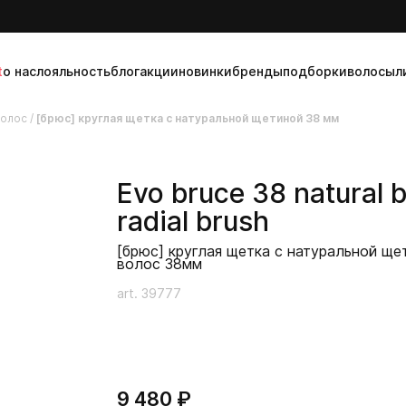
t
о нас
лояльность
блог
акции
новинки
бренды
подборки
волосы
л
волос
/
[брюс] круглая щетка с натуральной щетиной 38 мм
Evo
bruce 38 natural b
radial brush
[брюс] круглая щетка с натуральной ще
волос 38мм
art. 39777
9 480 ₽