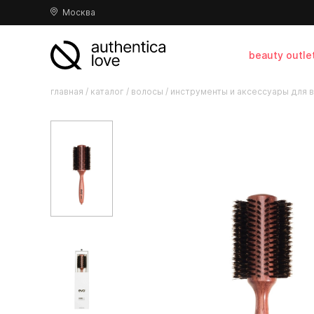
Москва
beauty outle
главная
/
каталог
/
волосы
/
инструменты и аксессуары для 