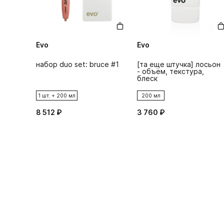
Evo
Evo
набор duo set: bruce #1
[та еще штучка] лосьон
- объём, текстура,
блеск
1 шт. + 200 мл
200 мл
8 512 ₽
3 760 ₽