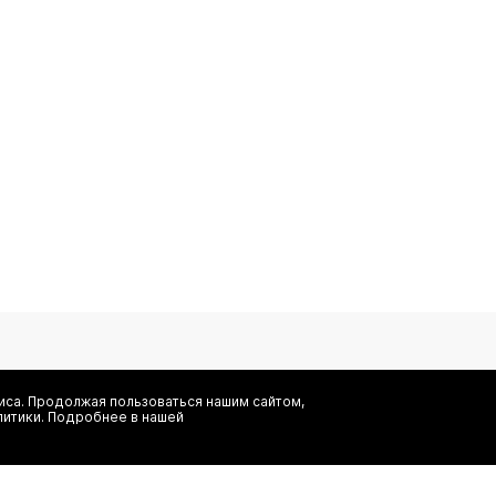
са. Продолжая пользоваться нашим сайтом,
литики. Подробнее в нашей
Я даю согласие на сбор, обработку и хранение моих персональных
информационных рассылок от ООО 'БТ Юнайтед', а также ознаком