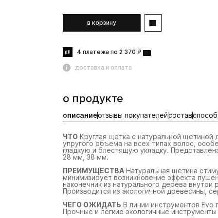
в корзину
4 платежа по 2 370 ₽
доставка и оплата
о продукте
описание
отзывы покупателей
состав
способ
ЧТО
Круглая щетка с натуральной щетиной д
упругого объема на всех типах волос, особ
гладкую и блестящую укладку. Представлена
28 мм, 38 мм.
ПРЕИМУЩЕСТВА
Натуральная щетина стиму
минимизирует возникновение эффекта пушен
наконечник из натурального дерева внутри 
Производится из экологичной древесины, с
ЧЕГО ОЖИДАТЬ
В линии инструментов Evo 
Прочные и легкие экологичные инструменты 