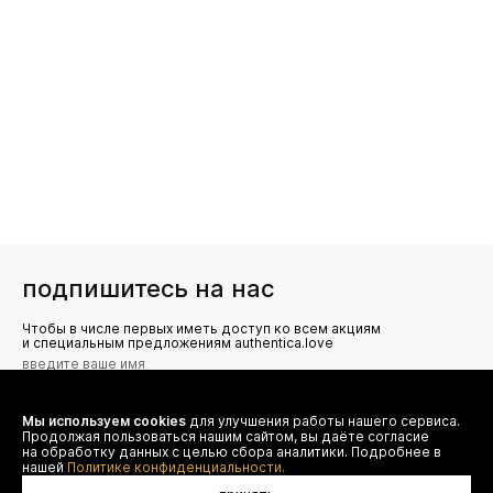
подпишитесь на нас
Чтобы в числе первых иметь доступ ко всем акциям
и специальным предложениям authentica.love
Мы используем cookies
для улучшения работы нашего сервиса.
Я даю согласие на сбор, обработку и хранение моих
Продолжая пользоваться нашим сайтом, вы даёте согласие
персональных данных (имя, email, телефон) для получения
рекламных и информационных рассылок от ООО 'БТ
на обработку данных с целью сбора аналитики. Подробнее в
Юнайтед', а также ознакомлен(а) с
нашей
Политике конфиденциальности.
Политикой конфиденциальности