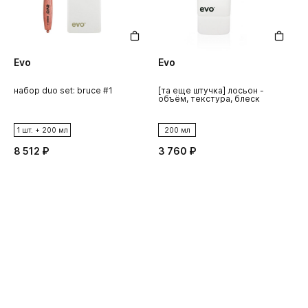
Evo
Evo
набор duo set: bruce #1
[та еще штучка] лосьон -
[
объём, текстура, блеск
д
в
1 шт. + 200 мл
200 мл
8 512 ₽
3 760 ₽