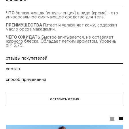
ЧТО
Увлажняющая [индульгенция] в виде [крема] – это
универсальное смягчающее средство для тела.
ПРЕИМУЩЕСТВА
Питает и увлажняет кожу, содержит
масло ореха макадамии.
ЧЕГО ОЖИДАТЬ
Быстро впитывается, не оставляет
жирного блеска. Обладает легким ароматом. Уровень
pН: 5,75.
отзывы покупателей
состав
Будьте первыми! Оставьте отзыв об этом продукте
способ применения
Prunus amygdalus dulcis (sweet almond) oil, prunus persica
(peach) kernel oil, theobroma cacao (cocoa) seed butter,
glyceryl stearate, glycerin.
Растереть в ладонях [индульгенцию]. Нанести мягко и
нежно на свои поверхности.
оставить отзыв