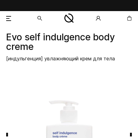
Evo
self indulgence body
добавлен в корзину
creme
[индульгенция] увлажняющий крем для тела