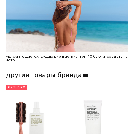
увлажняющие, охлаждающие и легкие: топ-10 бьюти-средств на
в ч
лето
мо
другие товары бренда
exclusive