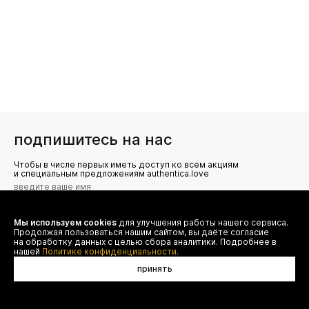
подпишитесь на нас
Чтобы в числе первых иметь доступ ко всем акциям
и специальным предложениям authentica.love
Мы используем cookies
для улучшения работы нашего сервиса.
Я даю согласие на сбор, обработку и хранение моих
Продолжая пользоваться нашим сайтом, вы даёте согласие
персональных данных (имя, email, телефон) для получения
рекламных и информационных рассылок от ООО 'БТ
на обработку данных с целью сбора аналитики. Подробнее в
Юнайтед', а также ознакомлен(а) с
нашей
Политике конфиденциальности.
Политикой конфиденциальности
принять
в корзину