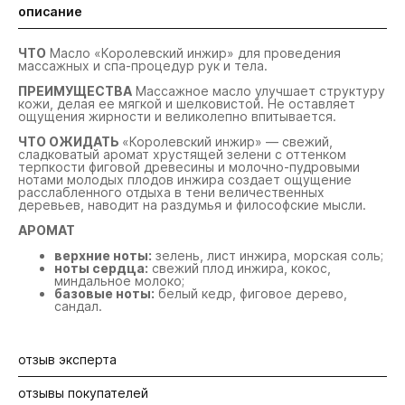
описание
ЧТО
Масло «Королевский инжир» для проведения
массажных и спа-процедур рук и тела.
ПРЕИМУЩЕСТВА
Массажное масло улучшает структуру
кожи, делая ее мягкой и шелковистой. Не оставляет
ощущения жирности и великолепно впитывается.
ЧТО ОЖИДАТЬ
«Королевский инжир» — свежий,
сладковатый аромат хрустящей зелени с оттенком
терпкости фиговой древесины и молочно-пудровыми
нотами молодых плодов инжира создает ощущение
расслабленного отдыха в тени величественных
деревьев, наводит на раздумья и философские мысли.
АРОМАТ
верхние ноты:
зелень, лист инжира, морская соль;
ноты сердца:
свежий плод инжира, кокос,
миндальное молоко;
базовые ноты:
белый кедр, фиговое дерево,
сандал.
отзыв эксперта
отзывы покупателей
Массажное масло — многофункциональный продукт. Во-