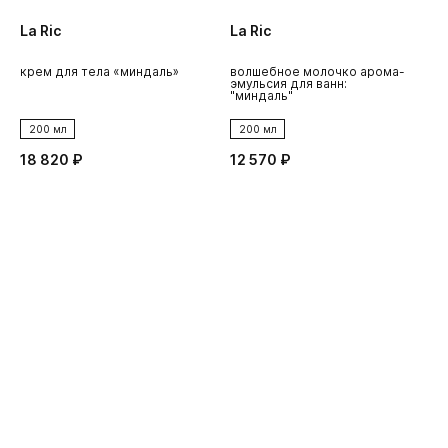
La Ric
La Ric
L
крем для тела «миндаль»
волшебное молочко арома-
к
эмульсия для ванн:
с
"миндаль"
200 мл
200 мл
18 820 ₽
12 570 ₽
1