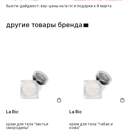
бьюти-дайджест: вау-цены на la ric и подарки к 8 марта
что
aut
другие товары бренда
La Ric
La Ric
L
крем для тела "листья
крем для тела "табак и
а
смородины"
кожа"
н
с