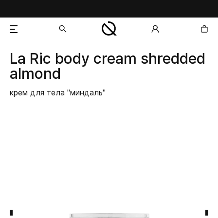
La Ric
body cream shredded
добавлен в корзину
almond
крем для тела "миндаль"