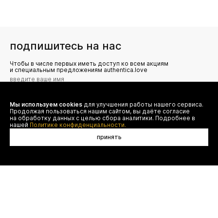
подпишитесь на нас
Чтобы в числе первых иметь доступ ко всем акциям
и специальным предложениям authentica.love
Мы используем cookies
для улучшения работы нашего сервиса.
Я даю согласие на сбор, обработку и хранение моих
Продолжая пользоваться нашим сайтом, вы даёте согласие
персональных данных (имя, email, телефон) для получения
рекламных и информационных рассылок от ООО 'БТ
на обработку данных с целью сбора аналитики. Подробнее в
Юнайтед', а также ознакомлен(а) с
нашей
Политике конфиденциальности.
Политикой конфиденциальности
принять
в корзину
договор оферты
(495) 777-20-90
оплата
(800) 777-20-90
доставка
shop@authentica.love
возврат
режим работы: с 10:00 до 19:00
программа лояльности
пн - пт