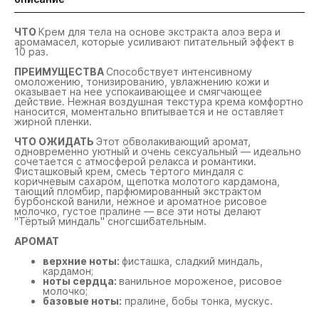
ЧТО
Крем для тела на основе экстракта алоэ вера и
аромамасел, которые усиливают питательный эффект в
10 раз.
ПРЕИМУЩЕСТВА
Способствует интенсивному
омоложению, тонизированию, увлажнению кожи и
оказывает на нее успокаивающее и смягчающее
действие. Нежная воздушная текстура крема комфортно
наносится, моментально впитывается и не оставляет
жирной пленки.
ЧТО ОЖИДАТЬ
Этот обволакивающий аромат,
одновременно уютный и очень сексуальный — идеально
сочетается с атмосферой релакса и романтики.
Фисташковый крем, смесь тёртого миндаля с
коричневым сахаром, щепотка молотого кардамона,
тающий пломбир, парфюмированный экстрактом
бурбонской ванили, нежное и ароматное рисовое
молочко, густое пралине — все эти ноты делают
"Тёртый миндаль" сногсшибательным.
АРОМАТ
верхние ноты:
фисташка, сладкий миндаль,
кардамон;
ноты сердца:
ванильное мороженое, рисовое
молочко;
базовые ноты:
пралине, бобы тонка, мускус.