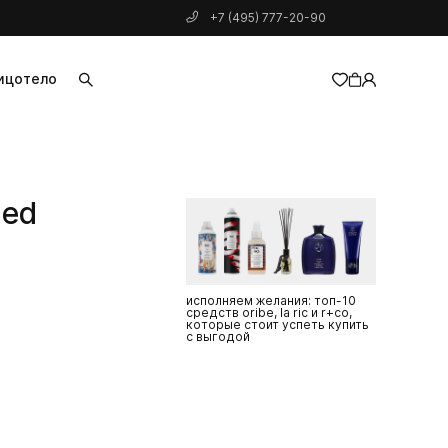
+7 (495) 777-20-90
ицо
тело
добавлен в корзину
ded
исполняем желания: топ-10
средств oribe, la ric и r+co,
которые стоит успеть купить
с выгодой