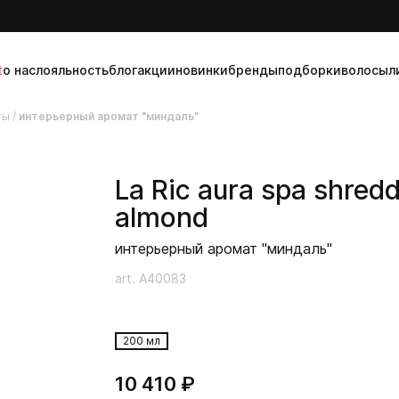
t
о нас
лояльность
блог
акции
новинки
бренды
подборки
волосы
л
ты
/
интерьерный аромат "миндаль"
La Ric
aura spa shred
almond
интерьерный аромат "миндаль"
art. A40083
200 мл
10 410 ₽