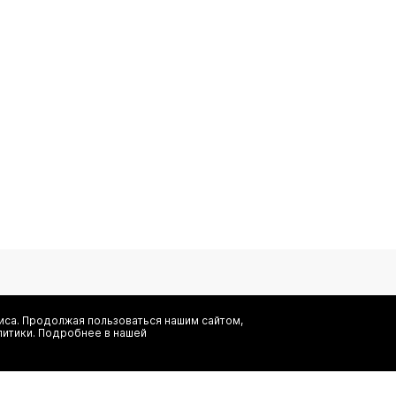
са. Продолжая пользоваться нашим сайтом,
литики. Подробнее в нашей
Я даю согласие на сбор, обработку и хранение моих персональных
информационных рассылок от ООО 'БТ Юнайтед', а также ознаком