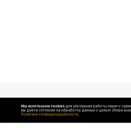
подпишитесь на нас
Мы используем cookies
для улучшения работы нашего серви
вы даёте согласие на обработку данных с целью сбора ана
Чтобы в числе первых иметь доступ ко всем акциям
Политике конфиденциальности.
и специальным предложениям authentica.love