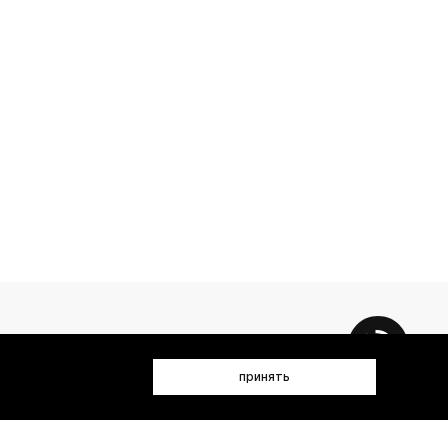
принять
 данных (имя, email, телефон) для получения рекламных и
лен(а) с
Политикой конфиденциальности