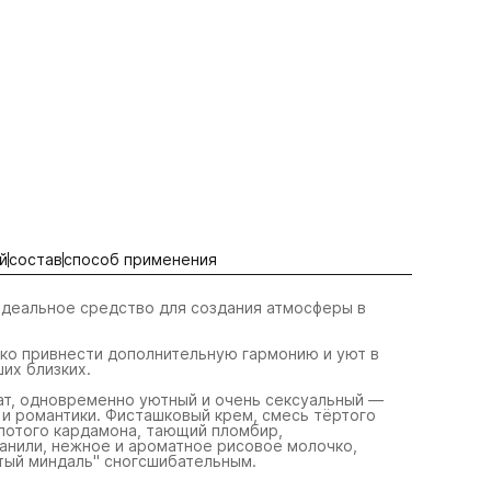
й
состав
способ применения
деальное средство для создания атмосферы в
ко привнести дополнительную гармонию и уют в
их близких.
т, одновременно уютный и очень сексуальный —
 и романтики. Фисташковый крем, смесь тёртого
лотого кардамона, тающий пломбир,
нили, нежное и ароматное рисовое молочко,
ртый миндаль" сногсшибательным.