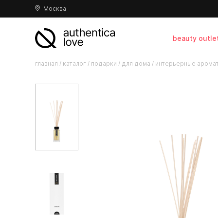
Москва
beauty outle
главная
/
каталог
/
подарки
/
для дома
/
интерьерные арома