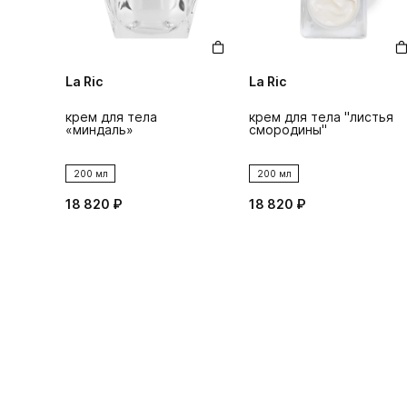
La Ric
La Ric
крем для тела
крем для тела "листья
«миндаль»
смородины"
200 мл
200 мл
18 820 ₽
18 820 ₽