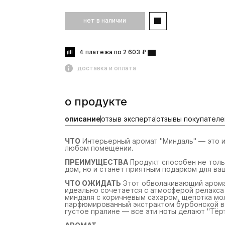
нет в наличии
4 платежа по 2 603 ₽
доставка и оплата
о продукте
описание
отзыв эксперта
отзывы покупателе
ЧТО
Интерьерный аромат "Миндаль" — это и
любом помещении.
ПРЕИМУЩЕСТВА
Продукт способен не толь
дом, но и станет приятным подарком для ваш
ЧТО ОЖИДАТЬ
Этот обволакивающий арома
идеально сочетается с атмосферой релакса
миндаля с коричневым сахаром, щепотка мо
парфюмированный экстрактом бурбонской ва
густое пралине — все эти ноты делают "Тё