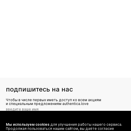
подпишитесь на нас
Чтобы в числе первых иметь доступ ко всем акциям
и специальным предложениям authentica.love
Мы используем cookies
для улучшения работы нашего сервиса.
Я даю согласие на сбор, обработку и хранение моих
Продолжая пользоваться нашим сайтом, вы даёте согласие
персональных данных (имя, email, телефон) для получения