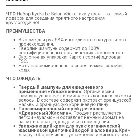
ЧТО
Набор Kydra Le Salon «Эстетика утра» – тот самый
подарок для создания приятного настроения
круглогодично!
ПРЕИМУЩЕСТВА
В креме для рук 98% ингредиентов натурального
происхождения.
Твердый шампунь содержит до 100%
сертифицированных органических компонентов.
Экологичная упаковка: Картон сертифицирован
FSC.
Ноты парфюмированного спрея: инжир, жасмин,
кедр.
ЧТО ОЖИДАТЬ
Твердый шампунь для ежедневного
применения «Увлажнение».
Органический
шампунь увлажняет и смягчает склонные к сухости
волосы. В составе содержит экстракт французской
мальвы и французскую коричневую глину.
Парфюмированный спрей для волос
«Древесный Жасмин».
Продукт распыляется
легкой «вуалью» и оставляет нежный аромат на
ваших волосах, одежде или в помещении.
Увлажняющий крем для рук с органической
жасминовой цветочной водой и алоэ вера.
Крем
для рук обеспечивает увлажнение и мягкость без