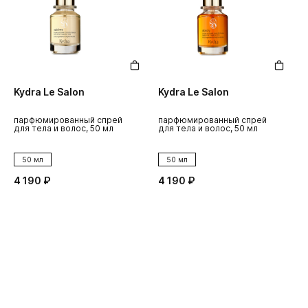
Kydra Le Salon
Kydra Le Salon
K
парфюмированный спрей
парфюмированный спрей
п
для тела и волос, 50 мл
для тела и волос, 50 мл
д
50 мл
50 мл
4 190 ₽
4 190 ₽
4