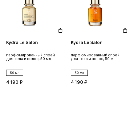
Kydra Le Salon
Kydra Le Salon
K
парфюмированный спрей
парфюмированный спрей
о
для тела и волос, 50 мл
для тела и волос, 50 мл
м
50 мл
50 мл
4 190 ₽
4 190 ₽
4