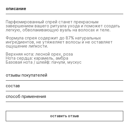
описание
Парфюмированный спрей станет прекрасным
завершением вашего ритуала ухода и поможет создать
легкую, обволакивающую вуаль на волосах и теле.
Формула спрея содержит до 87% натуральных
ингредиентов, не утяжеляет волосы и не оставляет
ощущение липкости.
Верхняя нота: лесной орех, роза
Нота сердца: карамель, амбра
Базовая нота / шлейф: пачули, мускус
отзывы покупателей
состав
Будьте первыми! Оставьте отзыв об этом продукте
способ применения
Содержит до 87% ингредиентов природного
происхождения. Созданы на основе органического
настоя календулы. Веганский состав.
Откройте флакон, распылите необходимое количество
на расстоянии 30 см от волос или тела.
оставить отзыв