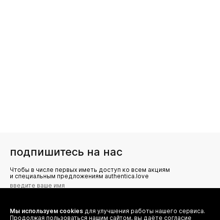
подпишитесь на нас
Чтобы в числе первых иметь доступ ко всем акциям
и специальным предложениям authentica.love
Мы используем cookies
для улучшения работы нашего сервиса.
Я даю согласие на сбор, обработку и хранение моих
Продолжая пользоваться нашим сайтом, вы даёте согласие
персональных данных (имя, email, телефон) для получения