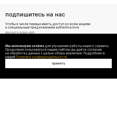
подпишитесь на нас
Чтобы в числе первых иметь доступ ко всем акциям
и специальным предложениям authentica.love
Мы используем cookies
для улучшения работы нашего сервиса.
Я даю согласие на сбор, обработку и хранение моих
Продолжая пользоваться нашим сайтом, вы даёте согласие
персональных данных (имя, email, телефон) для получения
рекламных и информационных рассылок от ООО 'БТ
на обработку данных с целью сбора аналитики. Подробнее в
Юнайтед', а также ознакомлен(а) с
нашей
Политике конфиденциальности.
Политикой конфиденциальности
принять
в корзину
договор оферты
(495) 777-20-90
оплата
(800) 777-20-90
доставка
shop@authentica.love
возврат
режим работы: с 10:00 до 19:00
программа лояльности
пн - пт
контакты
отследить заказ