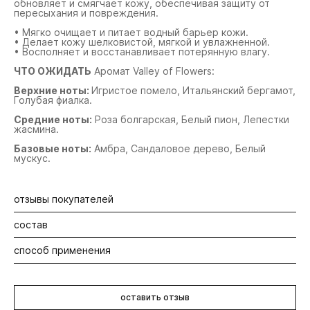
обновляет и смягчает кожу, обеспечивая защиту от
пересыхания и повреждения.
• Мягко очищает и питает водный барьер кожи.
• Делает кожу шелковистой, мягкой и увлажненной.
• Восполняет и восстанавливает потерянную влагу.
ЧТО ОЖИДАТЬ
Аромат Valley of Flowers:
Верхние ноты:
Игристое помело, Итальянский бергамот,
Голубая фиалка.
Средние ноты:
Роза болгарская, Белый пион, Лепестки
жасмина.
Базовые ноты:
Амбра, Сандаловое дерево, Белый
мускус.
отзывы покупателей
состав
Будьте первыми! Оставьте отзыв об этом продукте
способ применения
Полный состав:
Нанесите гель для душа массирующими движениями на
Смесь масел сладкого миндаля, пенника
кожу тела до образования густой пены, смойте водой.
лугового и звездчатки
восстанавливает,
оставить отзыв
обновляет и смягчает кожу, защищая от сухости и