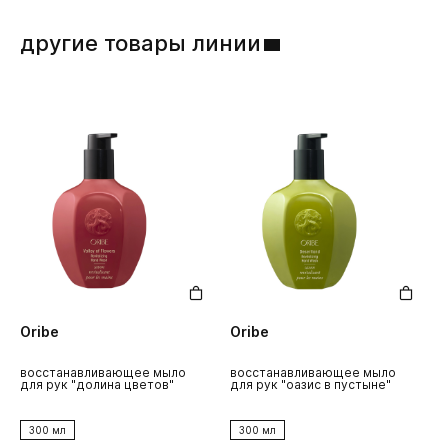
повреждений.
Богатое жирными кислотами рисовое масло
поддерживает увлажненность кожи.
другие товары линии
Масло пассифлоры
тонизирует и успокаивает
кожу.
Экстракт корня моркови
выравнивает тон кожи,
делая ее более здоровой и молодой.
Oribe
Oribe
O
восстанавливающее мыло
восстанавливающее мыло
р
для рук "долина цветов"
для рук "оазис в пустыне"
а
300 мл
300 мл