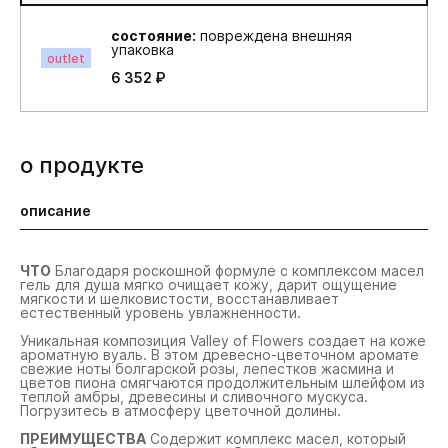
состояние:
повреждена внешняя
упаковка
outlet
6 352 ₽
о продукте
описание
ЧТО
Благодаря роскошной формуле с комплексом масел
гель для душа мягко очищает кожу, дарит ощущение
мягкости и шелковистости, восстанавливает
естественный уровень увлажненности.
Уникальная композиция Valley of Flowers создает на коже
ароматную вуаль. В этом древесно-цветочном аромате
свежие ноты болгарской розы, лепестков жасмина и
цветов пиона смягчаются продолжительным шлейфом из
теплой амбры, древесины и сливочного мускуса.
Погрузитесь в атмосферу цветочной долины.
ПРЕИМУЩЕСТВА
Содержит комплекс масел, который