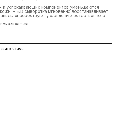
х и успокаивающих компонентов уменьшаются
кожи. R.E.D сыворотка мгновенно восстанавливает
липиды способствуют укреплению естественного
покаивает ее.
авить отзыв
tra Skintone
Ultra Even Skintone
Ultra A 
oncentrate
Smoothing Serum
Mild
ьтра концентрат с
ультра сыворотка с
ультра а
ислотами
кислотами
ретино
30 мл
30 мл
30 мл
 980 ₽
13 980 ₽
12 280 