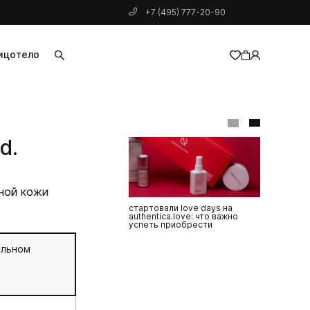
+7 (495) 777-20-90
ицо
тело
добавлен в корзину
.d.
ьной кожи
стартовали love days на
топ-10 сре
authentica.love: что важно
получили п
успеть приобрести
премии
альном