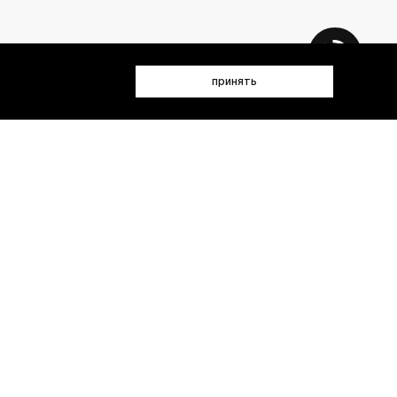
принять
 данных (имя, email, телефон) для получения рекламных и
лен(а) с
Политикой конфиденциальности
- пт