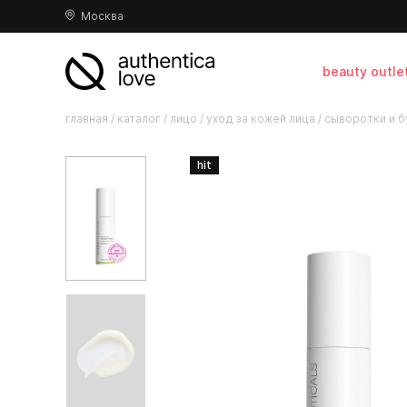
Москва
beauty outle
главная
/
каталог
/
лицо
/
уход за кожей лица
/
сыворотки и б
hit