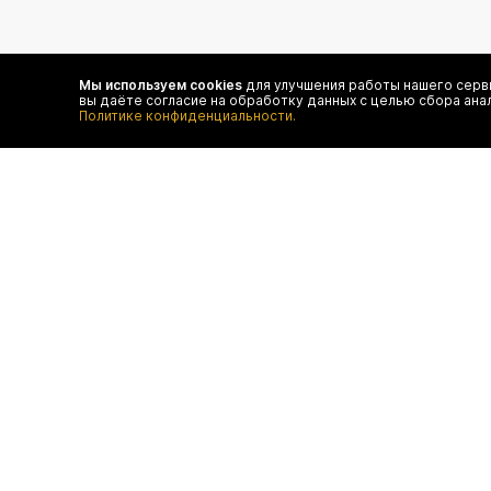
подпишитесь на нас
Мы используем cookies
для улучшения работы нашего серви
вы даёте согласие на обработку данных с целью сбора ана
Чтобы в числе первых иметь доступ ко всем акциям
Политике конфиденциальности.
и специальным предложениям authentica.love
договор оферты
отследить 
оплата
конфиденц
доставка
FAQ
возврат
программа лояльности
контакты
© authentica