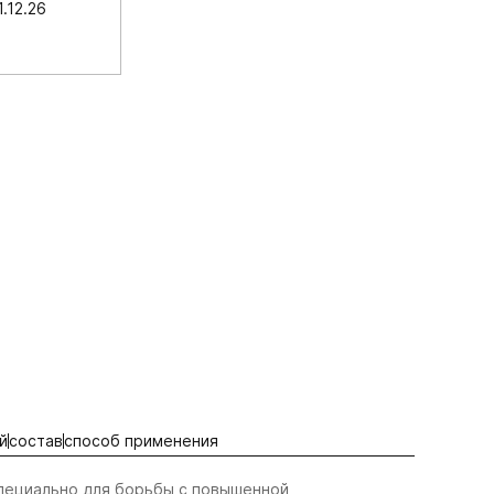
.12.26
й
состав
способ применения
active
active
active
пециально для борьбы с повышенной