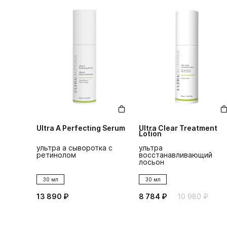
Ultra A Perfecting Serum
Ultra Clear Treatment
Lotion
ультра а сыворотка с
ультра
ретинолом
восстанавливающий
лосьон
30 мл
30 мл
13 890 ₽
8 784 ₽
10 980 ₽