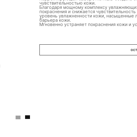
чувствительностью кожи.
Благодаря мощному комплексу увлажняющи
покраснения и снижается чувствительность 
уровень увлажненности кожи, насыщенные 
барьера кожи.
Мгновенно устраняет покраснения кожи и ус
ост
Ultra C Firming Serum
Even Skintone Smoothing
Ul
Serum Mild
C
ультра укрепляющая
ультра сыворотка с
ул
сыворотка с витамином
кислотами
к
с
30 мл
30 мл
13 890 ₽
12 480 ₽
15