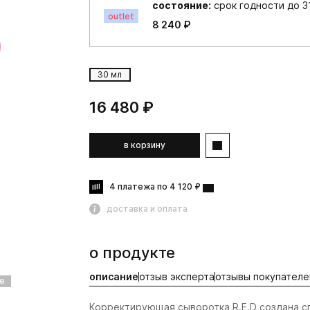
состояние:
срок годности до 31
outlet
8 240 ₽
30 мл
16 480 ₽
в корзину
4 платежа по 4 120 ₽
доставка и оплата
о продукте
описание
отзыв эксперта
отзывы покупателе
е
active
active
Корректирующая сыворотка R.E.D создана с