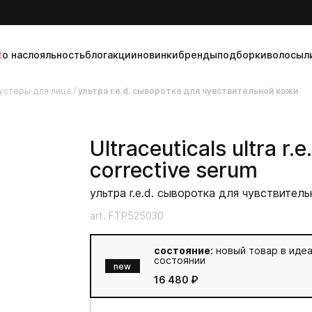
t
о нас
лояльность
блог
акции
новинки
бренды
подборки
волосы
л
устеры для лица
/
ультра r.e.d. сыворотка для чувствительной кожи
Ultraceuticals
ultra r.e
corrective serum
ультра r.e.d. сыворотка для чувствител
art. FTP525030
состояние:
новый товар в иде
состоянии
new
16 480 ₽