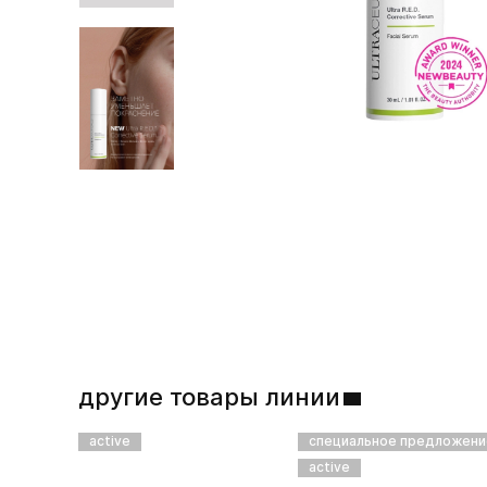
другие товары линии
active
специальное предложени
active