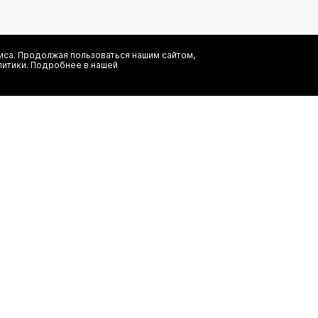
са. Продолжая пользоваться нашим сайтом,
литики. Подробнее в нашей
Я даю согласие на сбор, обработку и хранение моих персональных
информационных рассылок от ООО 'БТ Юнайтед', а также ознаком
заказ
(495) 777-20-90
иальность
(800) 777-20-90
shop@authentica.love
режим работы: с 10:00 до 19:00 пн 