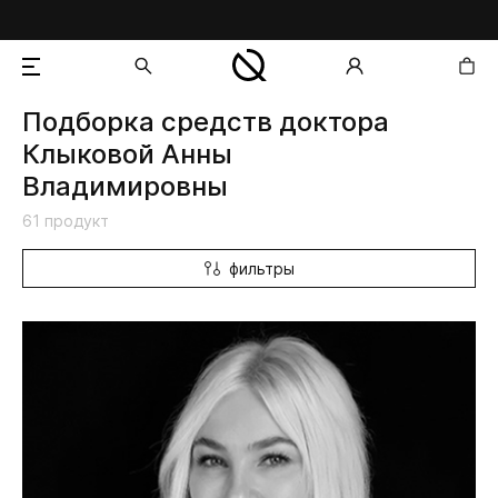
Подборка средств доктора
добавлен в корзину
Клыковой Анны
Владимировны
61 продукт
фильтры