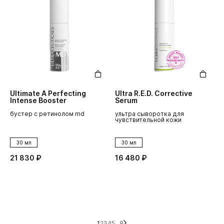
Ultimate A Perfecting
Ultra R.E.D. Corrective
Intense Booster
Serum
бустер с ретинолом md
ультра сыворотка для
чувствительной кожи
30 мл
30 мл
21 830 ₽
16 480 ₽
1
2
3
4
5
...
8