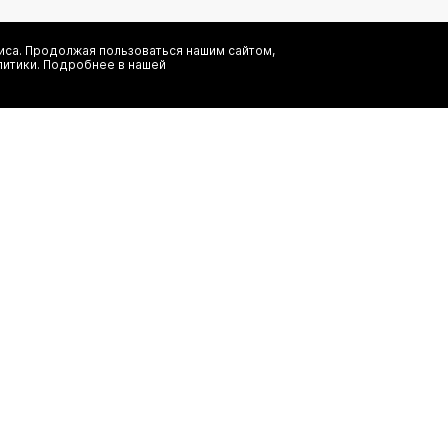
са. Продолжая пользоваться нашим сайтом,
литики. Подробнее в нашей
Я даю согласие на сбор, обработку и хранение моих персональных
информационных рассылок от ООО 'БТ Юнайтед', а также ознаком
заказ
(495) 777-20-90
иальность
(800) 777-20-90
shop@authentica.love
режим работы: с 10:00 до 19:00 пн 