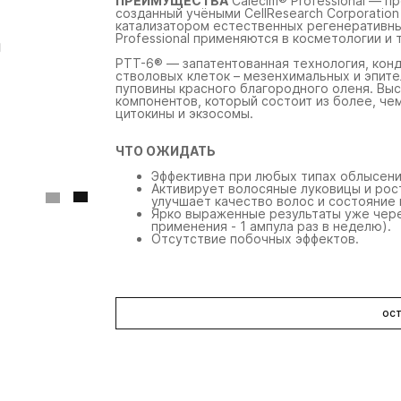
ПРЕИМУЩЕСТВА
Calecim® Professional — 
созданный учёными CellResearch Corporation
катализатором естественных регенеративны
Professional применяются в косметологии и 
PTT-6® — запатентованная технология, кон
стволовых клеток – мезенхимальных и эпите
Calecim
пуповины красного благородного оленя. Вы
компонентов, который состоит из более, че
цитокины и экзосомы.
профессиональная
сыворотка от
пигментации с ptt-6
ЧТО ОЖИДАТЬ
технологией
Эффективна при любых типах облысени
Активирует волосяные луковицы и рост
24 800 ₽
улучшает качество волос и состояние 
Ярко выраженные результаты уже чере
применения - 1 ампула раз в неделю).
Отсутствие побочных эффектов.
ост