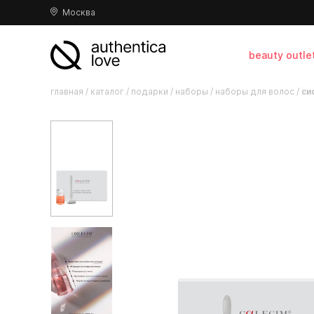
Москва
beauty outle
главная
/
каталог
/
подарки
/
наборы
/
наборы для волос
/
си