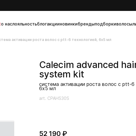
t
о нас
лояльность
блог
акции
новинки
бренды
подборки
волосы
л
стема активации роста волос с ptt-6 технологией, 6x5 мл
Calecim
advanced hai
system kit
система активации роста волос с ptt-6
6x5 мл
art. CPAHS30S
52 190 ₽