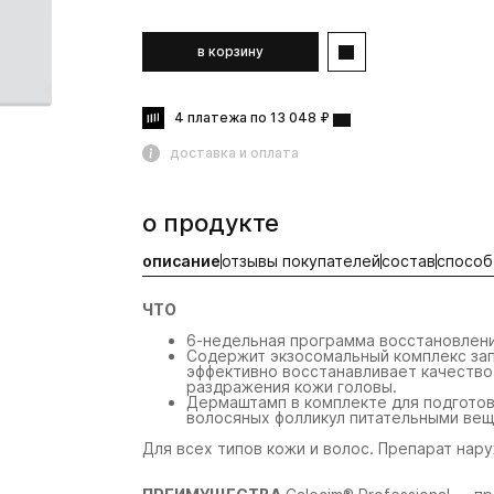
в корзину
4 платежа по 13 048 ₽
доставка и оплата
о продукте
описание
отзывы покупателей
состав
способ
ЧТО
6-недельная программа восстановлени
Содержит экзосомальный комплекс зап
эффективно восстанавливает качество 
раздражения кожи головы.
Дермаштамп в комплекте для подгото
волосяных фолликул питательными ве
Для всех типов кожи и волос. Препарат нар