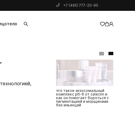
+7 (495) 777-20-90
ицо
тело
добавлен в корзину
r
 технологией,
что такое экзосомальный
с выгодой 
комплекс ptt-6 от calecim и
характером
как он помогает бороться с
подарков д
пигментацией и морщинами
февраля
без инъекций