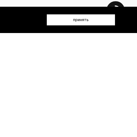
принять
 данных (имя, email, телефон) для получения рекламных и
лен(а) с
Политикой конфиденциальности
- пт