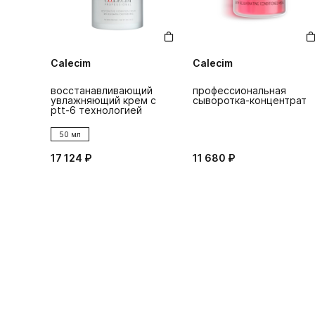
Calecim
Calecim
восстанавливающий
профессиональная
увлажняющий крем c
сыворотка-концентрат
ptt-6 технологией
50 мл
17 124 ₽
11 680 ₽