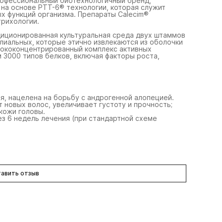
профессиональный биотехнологичный бренд,
 на основе PTT-6® технологии, которая служит
х функций организма. Препараты Calecim®
трихологии.
диционированная культуральная среда двух штаммов
лиальных, которые этично извлекаются из оболочки
сококонцентрированный комплекс активных
м 3000 типов белков, включая факторы роста,
я, нацелена на борьбу с андрогенной алопецией.
 новых волос, увеличивает густоту и прочность;
кожи головы.
з 6 недель лечения (при стандартной схеме
авить отзыв