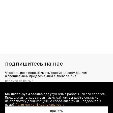
подпишитесь на нас
Чтобы в числе первых иметь доступ ко всем акциям
и специальным предложениям authentica.love
Мы используем cookies
для улучшения работы нашего сервиса.
Я даю согласие на сбор, обработку и хранение моих
Продолжая пользоваться нашим сайтом, вы даёте согласие
персональных данных (имя, email, телефон) для получения
рекламных и информационных рассылок от ООО 'БТ
на обработку данных с целью сбора аналитики. Подробнее в
Юнайтед', а также ознакомлен(а) с
нашей
Политике конфиденциальности.
Политикой конфиденциальности
принять