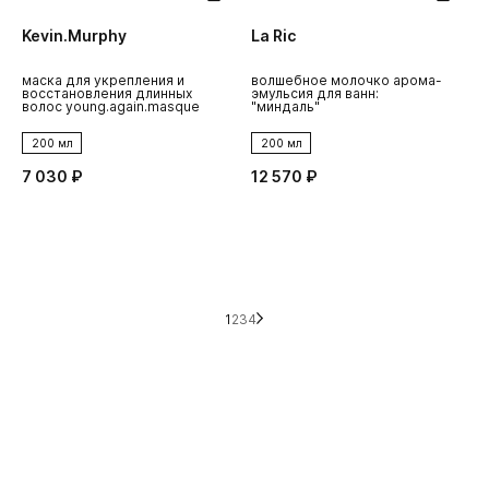
Kevin.Murphy
La Ric
маска для укрепления и
волшебное молочко арома-
восстановления длинных
эмульсия для ванн:
волос young.again.masque
"миндаль"
200 мл
200 мл
7 030 ₽
12 570 ₽
1
2
3
4