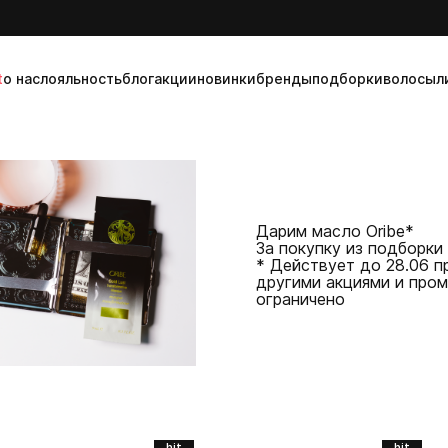
t
о нас
лояльность
блог
акции
новинки
бренды
подборки
волосы
л
Дарим масло Oribe*
За покупку из подборки
* Действует до 28.06 п
другими акциями и про
ограничено
hit
hit