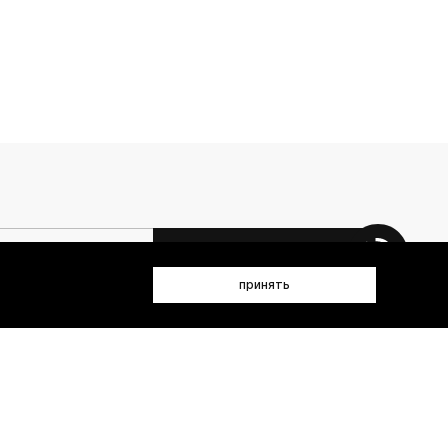
 данных (имя, email, телефон) для получения рекламных и
принять
лен(а) с
Политикой конфиденциальности