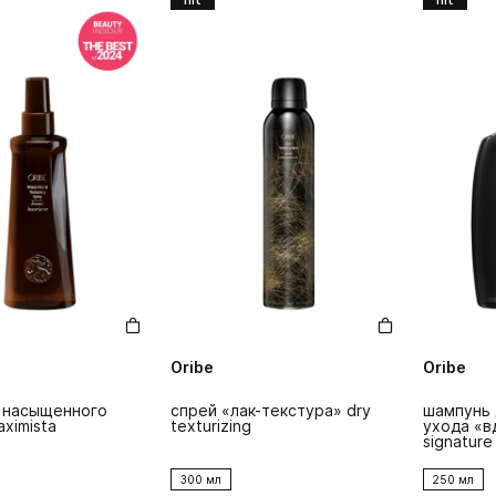
Oribe
Oribe
 насыщенного
спрей «лак-текстура» dry
шампунь 
ximista
texturizing
ухода «в
signature
300 мл
250 мл