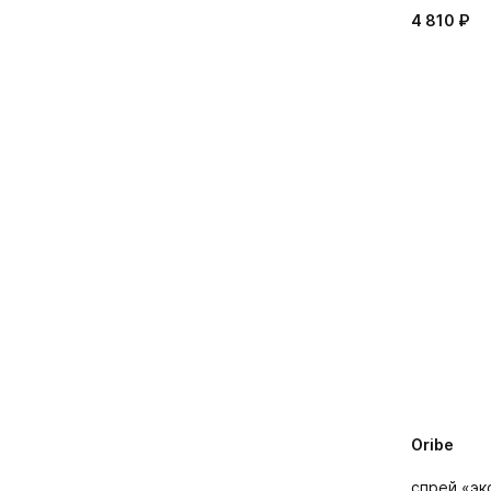
4 810 ₽
Oribe
спрей «э