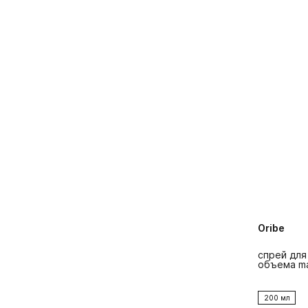
Oribe
спрей для
объема ma
200 мл