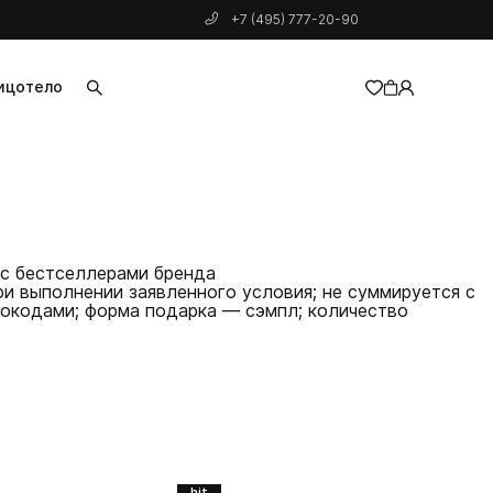
+7 (495) 777-20-90
ицо
тело
добавлен в корзину
 с бестселлерами бренда
ри выполнении заявленного условия; не суммируется с
мокодами; форма подарка — сэмпл; количество
hit