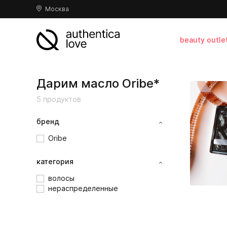
Москва
beauty outle
Дарим масло Oribe*
5 продуктов
бренд
Oribe
категория
волосы
нераспределенные