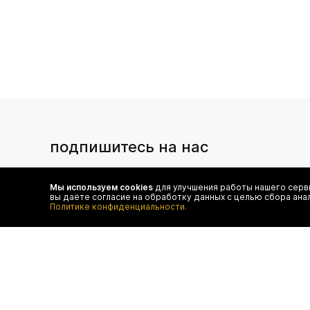
подпишитесь на нас
Чтобы в числе первых иметь доступ ко всем акциям
и специальным предложениям authentica.love
Мы используем cookies
для улучшения работы нашего серви
вы даёте согласие на обработку данных с целью сбора ана
Политике конфиденциальности.
договор оферты
отследить 
оплата
конфиденц