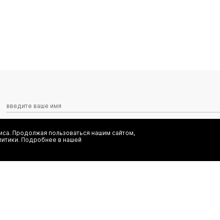
са. Продолжая пользоваться нашим сайтом,
Я даю согласие на сбор, обработку и хранение моих персональных
литики. Подробнее в нашей
информационных рассылок от ООО 'БТ Юнайтед', а также ознаком
заказ
(495) 777-20-90
иальность
(800) 777-20-90