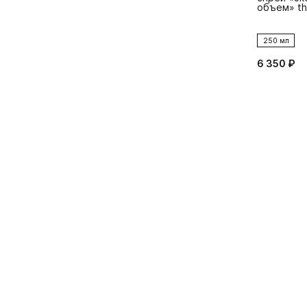
объем» thi
250 мл
6 350 ₽