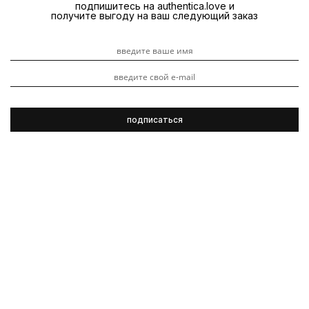
подпишитесь на authentica.love и
получите выгоду на ваш следующий заказ
Oribe
Видеоуроки
Обзоры продуктов
Вьющиеся волосы
3 ноября 2023