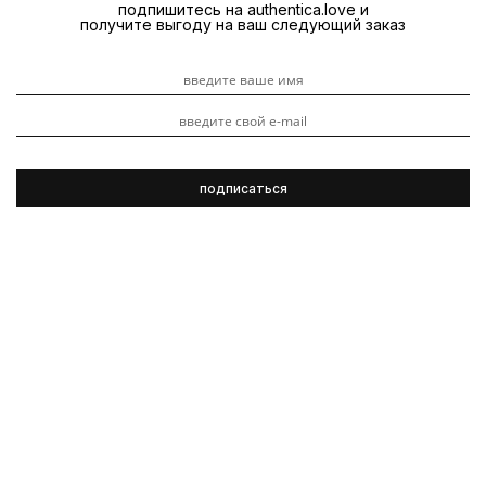
подпишитесь на authentica.love и
получите выгоду на ваш следующий заказ
Oribe
Объем
Видеоуроки
Обзоры
Текстура
Локоны
продуктов
3 ноября 2023