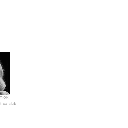
стюк
tica club