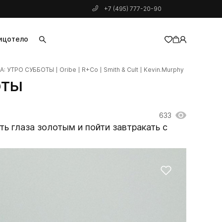
+7 (495) 777-20-90
ицо
тело
А: УТРО СУББОТЫ
Oribe
R+Co
Smith & Cult
Kevin.Murphy
добавлен в корзину
оты
633
ть глаза золотым и пойти завтракать с