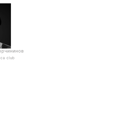
орчининов
ca club