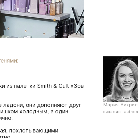
тенями:
ки из палетки
Smith & Cult «Зов
 ладони, они дополняют друг
Мария Вихри
слишком холодным, а один
визажист authen
ично.
ирая, похлопывающими
тно.