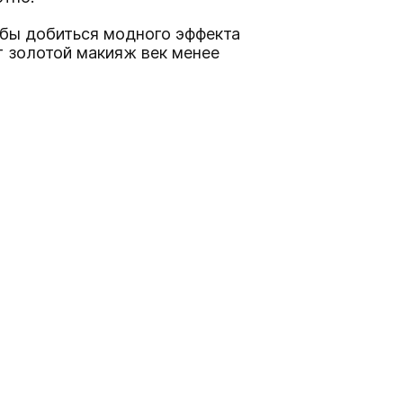
обы добиться модного эффекта
т золотой макияж век менее