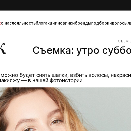
t
о нас
лояльность
блог
акции
новинки
бренды
подборки
волосы
л
ж
СЪЕМК
Съемка: утро субб
 можно будет снять шапки, взбить волосы, накраси
макияжу — в нашей фотоистории.