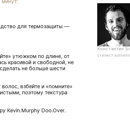
 минут:
редство для термозащиты —
Константин Б
йте» утюжком по длине, от
стилист authenti
ась красивой и свободной, не
 сделать не больше шести
у волос, взбейте и «помните»
шистыми, поэтому текстура
дру
Kevin.Murphy Doo.Over.