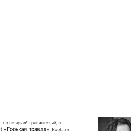
но не яркий травянистый, а
lt «Горькая правда»
. Вообще,