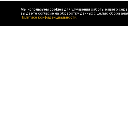
Чтобы в числе первых иметь доступ ко всем акциям
и специальным предложениям authentica.love
Мы используем cookies
для улучшения работы нашего серви
вы даёте согласие на обработку данных с целью сбора ана
Политике конфиденциальности.
договор оферты
отследить 
оплата
конфиденц
доставка
FAQ
возврат
программа лояльности
контакты
© authentica
ООО "БТ ЮНАЙТЕД", ОГРН 1187746643193,
ИНН 9709033891, КПП 770901001