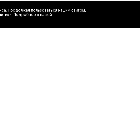
са. Продолжая пользоваться нашим сайтом,
Я даю согласие на сбор, обработку и хранение моих персональных
литики. Подробнее в нашей
информационных рассылок от ООО 'БТ Юнайтед', а также ознаком
заказ
(495) 777-20-90
иальность
(800) 777-20-90
shop@authentica.love
режим работы: с 10:00 до 19:00 пн 