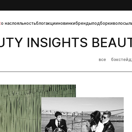
t
о нас
лояльность
блог
акции
новинки
бренды
подборки
волосы
л
TY INSIGHTS BEAUT
все
бэкстей