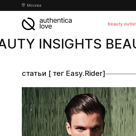
Москва
beauty outle
UTY INSIGHTS BEAU
статьи [ тег Easy.Rider]