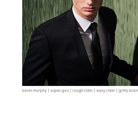
kevin.murphy
super.goo
rough.rider
easy.rider
gritty.bus