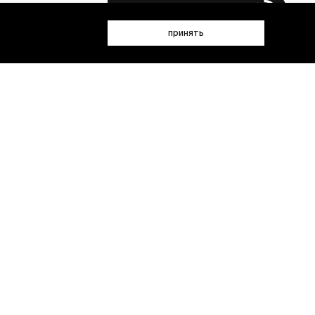
 данных (имя, email, телефон) для получения рекламных и
принять
лен(а) с
Политикой конфиденциальности
- пт