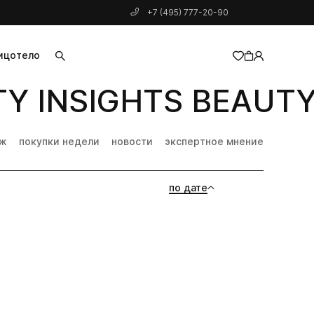
+7 (495) 777-20-90
ицо
тело
Y INSIGHTS BEAUTY 
добавлен в корзину
дж
покупки недели
новости
экспертное мнение
по дате