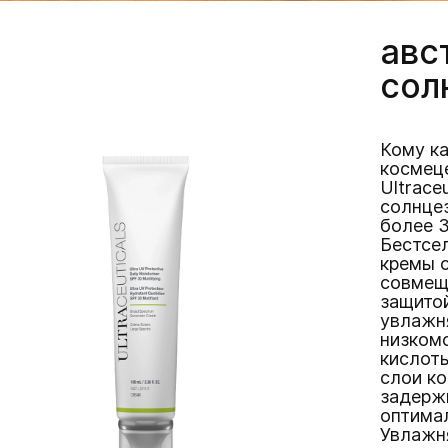
авс
сол
Кому ка
космец
Ultrace
солнцез
более 3
Бестсел
кремы с
совмещ
защитой
увлажн
низком
кислоты
слои ко
задерж
оптимал
Увлажн