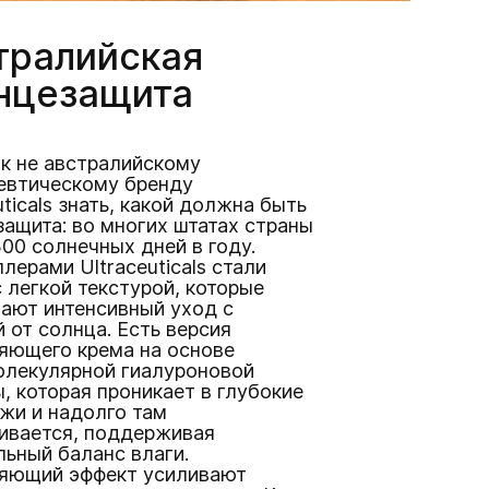
тралийская
нцезащита
к не австралийскому
евтическому бренду
uticals знать, какой должна быть
ащита: во многих штатах страны
00 солнечных дней в году.
лерами Ultraceuticals стали
 легкой текстурой, которые
ают интенсивный уход с
 от солнца. Есть версия
яющего крема на основе
олекулярной гиалуроновой
, которая проникает в глубокие
жи и надолго там
ивается, поддерживая
ьный баланс влаги.
яющий эффект усиливают