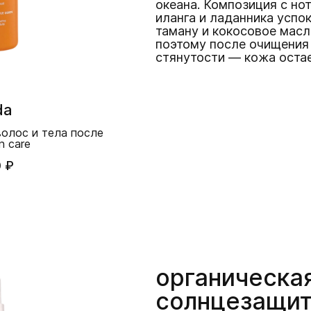
океана. Композиция с нот
иланга и ладанника успо
таману и кокосовое мас
поэтому после очищения 
стянутости — кожа остае
da
олос и тела после
n care
 ₽
органическа
солнцезащит