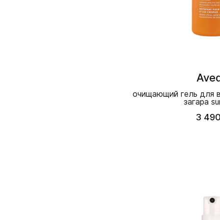
Ave
очищающий гель для в
загара su
3 490