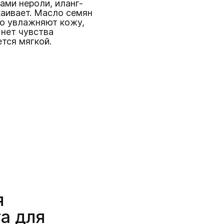
ами нероли, иланг-
каивает. Масло семян
ло увлажняют кожу,
нет чувства
тся мягкой.
я
а для