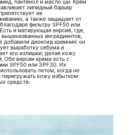
мид, пантенол и масло ши. Крем
навливает липидный барьер
препятствует ее
живанию, а также защищает от
 благодаря фильтру SPF50 или
Есть и матирующая версия, где,
 вышеназванных ингредиентов,
в добавили диоксид кремния: он
ует выработку себума и
ет его излишки, делая кожу
. Обе версии крема есть с
ами SPF50 или SPF30. Их
использовать летом, когда не
я перегружать кожу избытком
ых средств.