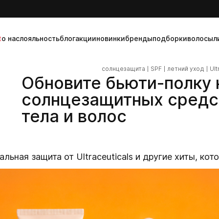
t
о нас
лояльность
блог
акции
новинки
бренды
подборки
волосы
л
солнцезащита
SPF
летний уход
Ult
Обновите бьюти-полку н
солнцезащитных средст
тела и волос
ьная защита от Ultraceuticals и другие хиты, кот