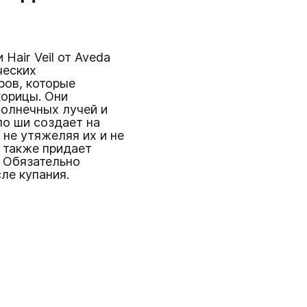
Hair Veil от Aveda
ческих
ров, которые
корицы. Они
солнечных лучей и
о ши создает на
 не утяжеляя их и не
 также придает
. Обязательно
ле купания.