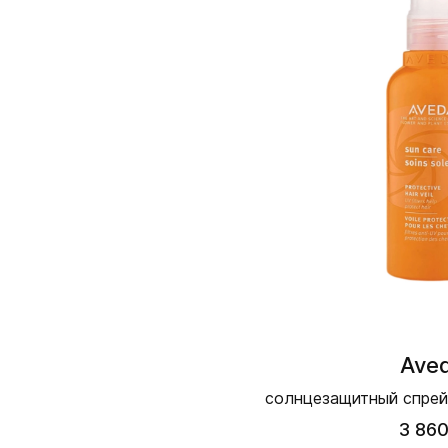
Ave
солнцезащитный спрей 
3 860