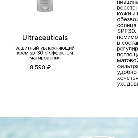
ниацина
восста
кожи и 
обезво
солнца
SPF30. 
Ultraceuticals
помимо
в соста
защитный увлажняющий
регулир
крем spf30 с эффектом
поглоща
матирования
матовой
фильтр
8 590 ₽
удобно 
хочетс
уходов