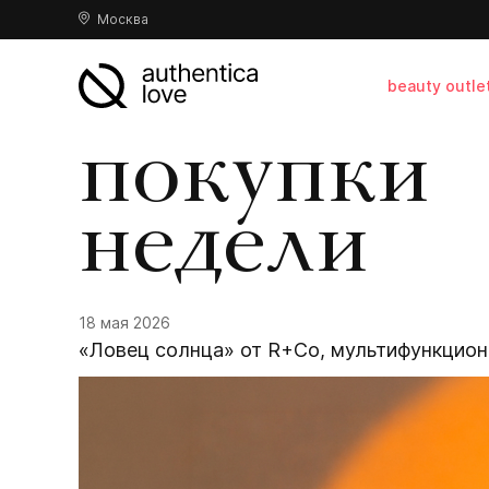
Москва
beauty outle
покупки
недели
18 мая 2026
«Ловец солнца» от R+Co, мультифункционал