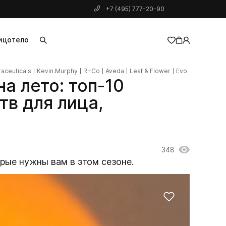
+7 (495) 777-20-90
ицо
тело
raceuticals
Kevin.Murphy
R+Co
Aveda
Leaf & Flower
Evo
добавлен в корзину
а лето: топ-10
в для лица,
348
орые нужны вам в этом сезоне.