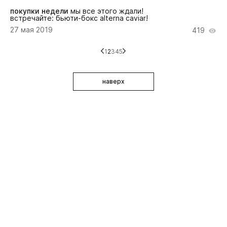
покупки недели
мы все этого ждали!
встречайте: бьюти-бокс alterna caviar!
27 мая 2019
419
1
2
3
4
5
наверх