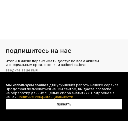
подпишитесь на нас
Чтобы в числе первых иметь доступ ко всем акциям
и специальным предложениям authentica.love
Мы используем cookies
для улучшения работы нашего сервиса.
Я даю согласие на сбор, обработку и хранение моих
Продолжая пользоваться нашим сайтом, вы даёте согласие
персональных данных (имя, email, телефон) для получения
рекламных и информационных рассылок от ООО 'БТ
на обработку данных с целью сбора аналитики. Подробнее в
Юнайтед', а также ознакомлен(а) с
нашей
Политике конфиденциальности.
Политикой конфиденциальности
принять