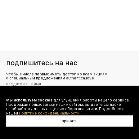
подпишитесь на нас
Чтобы в числе первых иметь доступ ко всем акциям
и специальным предложениям authentica.love
Мы используем cookies
для улучшения работы нашего сервиса.
Я даю согласие на сбор, обработку и хранение моих
Продолжая пользоваться нашим сайтом, вы даёте согласие
персональных данных (имя, email, телефон) для получения
рекламных и информационных рассылок от ООО 'БТ
на обработку данных с целью сбора аналитики. Подробнее в
Юнайтед', а также ознакомлен(а) с
нашей
Политике конфиденциальности.
Политикой конфиденциальности
принять