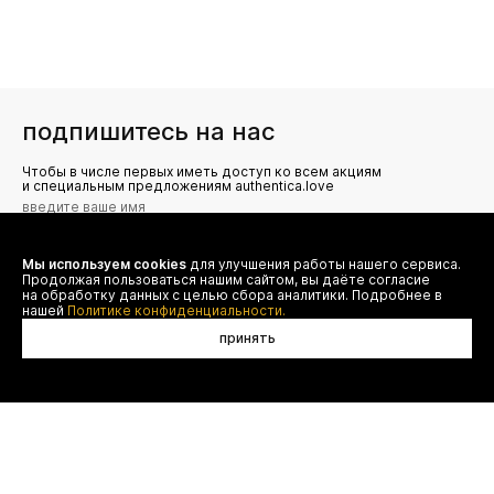
подпишитесь на нас
Чтобы в числе первых иметь доступ ко всем акциям
и специальным предложениям authentica.love
Мы используем cookies
для улучшения работы нашего сервиса.
Я даю согласие на сбор, обработку и хранение моих
Продолжая пользоваться нашим сайтом, вы даёте согласие
персональных данных (имя, email, телефон) для получения
рекламных и информационных рассылок от ООО 'БТ
на обработку данных с целью сбора аналитики. Подробнее в
Юнайтед', а также ознакомлен(а) с
нашей
Политике конфиденциальности.
Политикой конфиденциальности
принять
договор оферты
(495) 777-20-90
оплата
(800) 777-20-90
доставка
shop@authentica.love