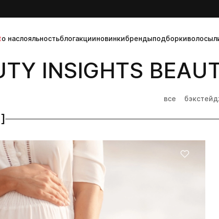
t
о нас
лояльность
блог
акции
новинки
бренды
подборки
волосы
л
Y INSIGHTS BEAUTY
все
бэкстей
]