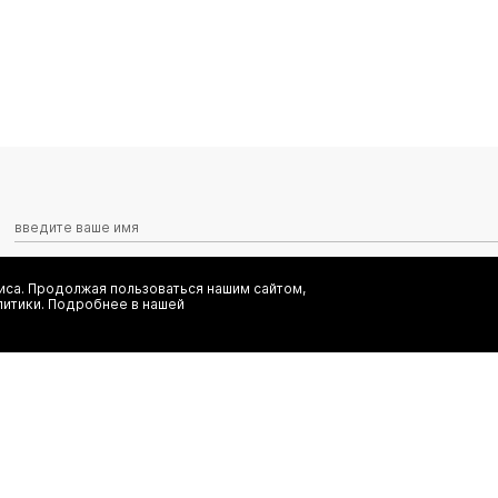
са. Продолжая пользоваться нашим сайтом,
Я даю согласие на сбор, обработку и хранение моих персональных
литики. Подробнее в нашей
информационных рассылок от ООО 'БТ Юнайтед', а также ознаком