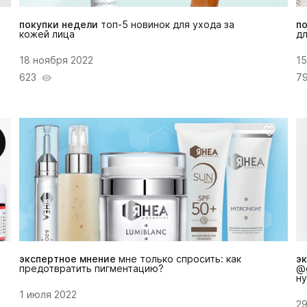
покупки недели
топ-5 новинок для ухода за
п
кожей лица
дл
18 ноября 2022
15
623
7
экспертное мнение
мне только спросить: как
э
предотвратить пигментацию?
@
ну
1 июля 2022
29