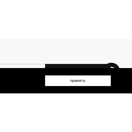
 данных (имя, email, телефон) для получения рекламных и
принять
лен(а) с
Политикой конфиденциальности