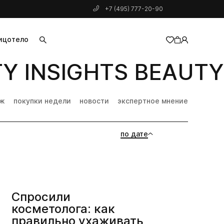
+7 (495) 777-20-90
ицо
тело
 INSIGHTS BEAUTY 
добавлен в корзину
дж
покупки недели
новости
экспертное мнение
по дате
Спросили
косметолога: как
правильно ухаживать