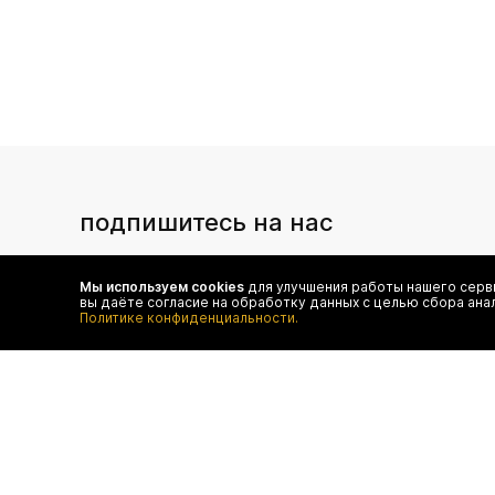
подпишитесь на нас
Чтобы в числе первых иметь доступ ко всем акциям
и специальным предложениям authentica.love
Мы используем cookies
для улучшения работы нашего серви
вы даёте согласие на обработку данных с целью сбора ана
Политике конфиденциальности.