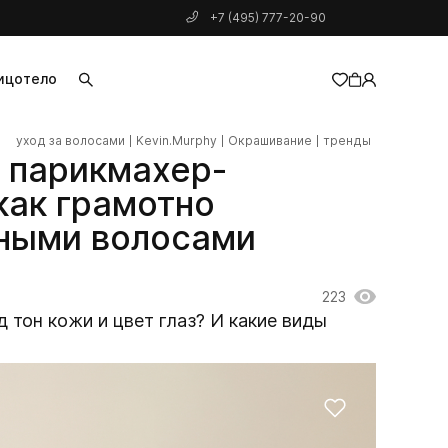
+7 (495) 777-20-90
ицо
тело
уход за волосами
Kevin.Murphy
Окрашивание
тренды
добавлен в корзину
 парикмахер-
как грамотно
мными волосами
223
 тон кожи и цвет глаз? И какие виды