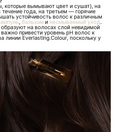
?
, которые вымывают цвет и сушат), на
 течение года, на третьем — горячие
ышать устойчивость волос к различным
ампунь
,
бальзам
и
несмываемый уход
.
 образуют на волосах слой невидимой
 важно привести уровень pH волос к
линии Everlasting.Colour, поскольку у