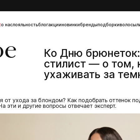
t
о нас
лояльность
блог
акции
новинки
бренды
подборки
волосы
л
ое
Ко Дню брюнеток:
стилист — о том, 
ухаживать за те
 от ухода за блондом? Как подобрать оттенок под
а эти и другие вопросы отвечает эксперт.