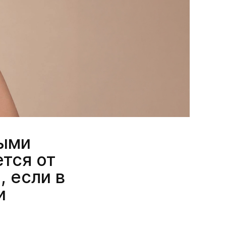
ными
тся от
, если в
и