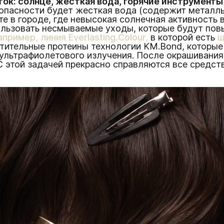
ток: солнце, жесткая вода, горячие инструменты
 опасности будет жесткая вода (содержит металлы
е в городе, где невысокая солнечная активность в
льзовать несмываемые уходы, которые будут пов
апример, линия Everlasting.Colour,
в которой есть
ш
ительные протеины технологии KM.Bond, которые
ультрафиолетового излучения. После окрашивания
 этой задачей прекрасно справляются все средства 