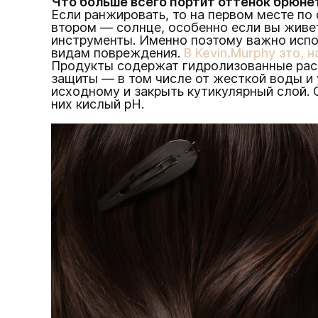
Что больше всего портит оттенок брюне
Если ранжировать, то на первом месте по
втором — солнце, особенно если вы живет
инструменты. Именно поэтому важно испо
видам повреждения.
В Kevin.Murphy это, н
Продукты содержат гидролизованные раст
защиты — в том числе от жесткой воды и 
исходному и закрыть кутикулярный слой. С
них кислый pH.