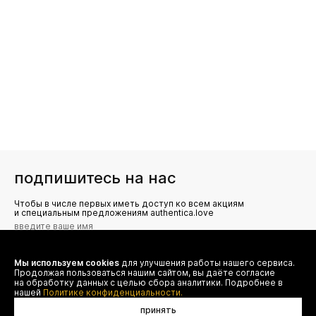
подпишитесь на нас
Чтобы в числе первых иметь доступ ко всем акциям
и специальным предложениям authentica.love
Мы используем cookies
для улучшения работы нашего сервиса.
Я даю согласие на сбор, обработку и хранение моих
Продолжая пользоваться нашим сайтом, вы даёте согласие
персональных данных (имя, email, телефон) для получения
рекламных и информационных рассылок от ООО 'БТ
на обработку данных с целью сбора аналитики. Подробнее в
Юнайтед', а также ознакомлен(а) с
нашей
Политике конфиденциальности.
Политикой конфиденциальности
принять