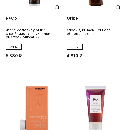
R+Co
Oribe
изгиб моделирующий
спрей для насыщенного
спрей-мист для укладки
объема maximista
быстрой фиксации
124 мл
200 мл
5 330 ₽
4 810 ₽