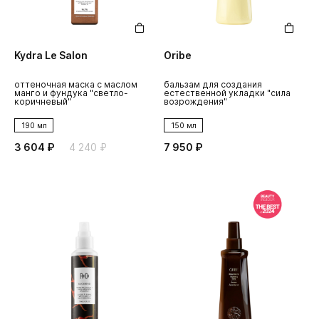
Kydra Le Salon
Oribe
оттеночная маска с маслом
бальзам для создания
манго и фундука "светло-
естественной укладки "сила
коричневый"
возрождения"
190 мл
150 мл
3 604 ₽
4 240 ₽
7 950 ₽