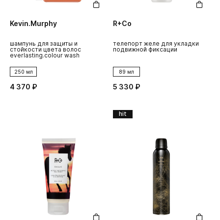
Kevin.Murphy
R+Co
шампунь для защиты и
телепорт желе для укладки
стойкости цвета волос
подвижной фиксации
everlasting.colour wash
250 мл
89 мл
4 370 ₽
5 330 ₽
hit