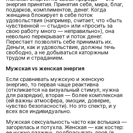
энергия принятия. Принятия себя, мира, благ,
подарков, комплиментов, денег. Когда
женщина блокирует в себе поток
удовольствия (например, считает, что «быть
чувственной — стыдно» или «просить за
свою работу много — неправильно»), она
невольно перекрывает и поток денег.
Перестает позволять себе принимать их.
Деньги, как и удовольствие, должны течь
свободно, а не добываться каторжным
трудом и страданием.
Мужская vs женская энергия
Если сравнивать мужскую и женскую
энергию, то первая чаще реактивна
(откликается на визуальный стимул, нужна
для разрядки), вторая — более комплексная
(ей важны атмосфера, эмоции, доверие,
чувство безопасности). Но это спектр, и у
всех все индивидуально.
Мужская сексуальность часто как вспышка —
загорелась и потухла. Женская — как костер:
ее нужно разжечь, подбрасывать дров (в