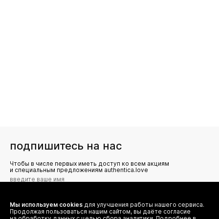
подпишитесь на нас
Чтобы в числе первых иметь доступ ко всем акциям
и специальным предложениям authentica.love
Мы используем cookies
для улучшения работы нашего сервиса.
Я даю согласие на сбор, обработку и хранение моих
Продолжая пользоваться нашим сайтом, вы даёте согласие
персональных данных (имя, email, телефон) для получения
рекламных и информационных рассылок от ООО 'БТ
на обработку данных с целью сбора аналитики. Подробнее в