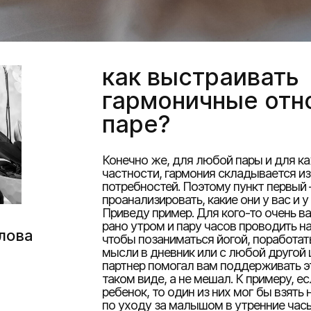
как выстраивать
гармоничные отн
паре?
Конечно же, для любой пары и для к
частности, гармония складывается и
потребностей. Поэтому пункт первый
проанализировать, какие они у вас и у
Приведу пример. Для кого-то очень в
рано утром и пару часов проводить н
лова
чтобы позаниматься йогой, поработать
мысли в дневник или с любой другой 
партнер помогал вам поддерживать э
таком виде, а не мешал. К примеру, ес
ребенок, то один из них мог бы взять
по уходу за малышом в утренние часы.