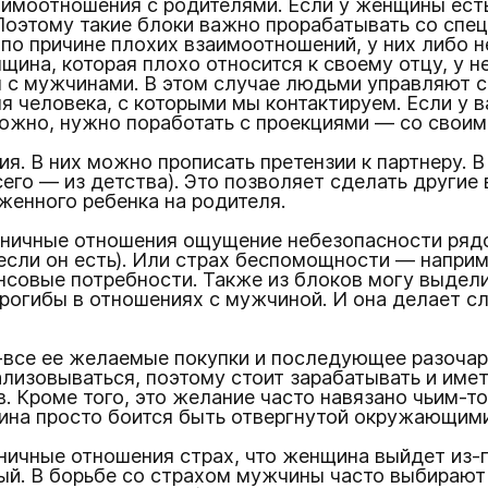
имоотношения с родителями. Если у женщины есть
 Поэтому такие блоки важно прорабатывать со спе
о причине плохих взаимоотношений, у них либо не
ина, которая плохо относится к своему отцу, у не
 с мужчинами. В этом случае людьми управляют с
 человека, с которыми мы контактируем. Если у ва
ожно, нужно поработать с проекциями — со своим
. В них можно прописать претензии к партнеру. В
его — из детства). Это позволяет сделать другие
женного ребенка на родителя.
ичные отношения ощущение небезопасности рядом
 если он есть). Или страх беспомощности — напри
нсовые потребности. Также из блоков могу выдел
рогибы в отношениях с мужчиной. И она делает сл
е-все ее желаемые покупки и последующее разоча
изовываться, поэтому стоит зарабатывать и имет
. Кроме того, это желание часто навязано чьим-т
на просто боится быть отвергнутой окружающими,
ичные отношения страх, что женщина выйдет из-по
ный. В борьбе со страхом мужчины часто выбирают