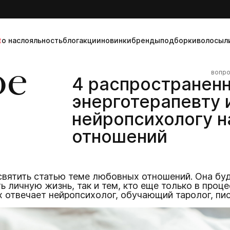
t
о нас
лояльность
блог
акции
новинки
бренды
подборки
волосы
л
ое
вопро
4 распространен
энерготерапевту 
нейропсихологу н
отношений
святить статью теме любовных отношений. Она буд
 личную жизнь, так и тем, кто еще только в проце
 отвечает нейропсихолог, обучающий таролог, пис