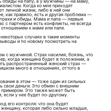
 обиды на папу, а у мужчины — на маму,
циалистом. Когда ко мне приходят
т личной жизни, либо в ней они
е, как правило, есть и другая проблема —
трахи и обиды. Мама и папа — первые
с с партнером есть конфликты, не всегда
 отношением к маме или папе.
 некоторых случаях в такие моменты
 выводы и по новому посмотреть на
 с мужчиной. Страх насилия, боязнь, что
мер, когда женщина будет в положении, а
ить распространенный женский страх —
ишком много в отношениях, оттого в
рование в этом — тоже один из сильных
ь свои деньги. Это обмен с внешним
о примером. Это также может быть
 если у нее будет по-другому.
д его контроля: что она будет
 женщину, которая либо сильно младше,