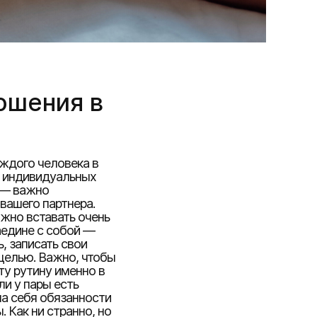
ошения в
аждого человека в
з индивидуальных
 — важно
 вашего партнера.
ажно вставать очень
аедине с собой —
, записать свои
целью. Важно, чтобы
ту рутину именно в
ли у пары есть
 на себя обязанности
 Как ни странно, но