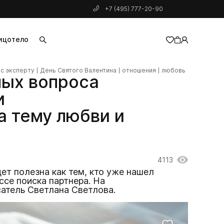
+7 (495) 777-20-90
ицо
тело
с эксперту
День Святого Валентина
отношения
любовь
добавлен в корзину
ных вопроса
и
а тему любви и
4113
ет полезна как тем, кто уже нашел
ссе поиска партнера. На
атель Светлана Светлова.