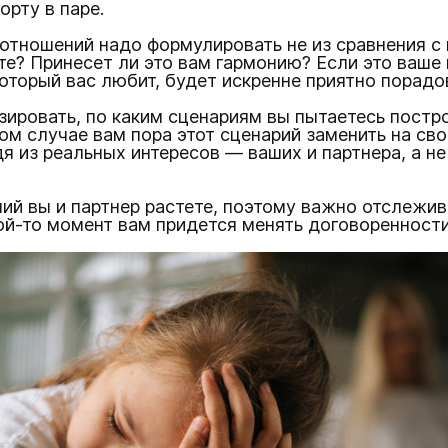
рту в паре.
тношений надо формулировать не из сравнения с к
те? Принесет ли это вам гармонию? Если это ваше 
оторый вас любит, будет искренне приятно порадов
ировать, по каким сценариям вы пытаетесь постро
том случае вам пора этот сценарий заменить на св
дя из реальных интересов — ваших и партнера, а н
ний вы и партнер растете, поэтому важно отслежив
й-то момент вам придется менять договоренности