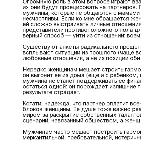
Огромную роль в этом вопросе играют вза
их они будут проецировать на партнеров.
мужчины, которые не общаются с мамами п
несчастливы. Если ко мне обращается женщ
ей сложно выстраивать личные отношения
представители противоположного пола для
верный способ — уйти из отношений: возм
Существуют анкеты радикального прощения
всплывают ситуации из прошлого (чаще вс
любовные отношения, а не из позиции оби
Нередко женщинам мешает строить гармон
он выгонит ее из дома (еще и с ребенком,
мужчина не станет поддерживать ее фина
остаться одной: он порождает излишние п
результате страдает.
Кстати, надежда, что партнер оплатит вс
блоков женщины. Ее душе тоже важно реал
миром за раскрытие собственных талантов
сценарий, навязанный обществом, а женщи
Мужчинам часто мешает построить гармон
меркантильной, требовательной, истерич