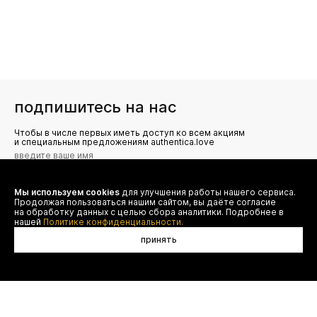
подпишитесь на нас
Чтобы в числе первых иметь доступ ко всем акциям
и специальным предложениям authentica.love
Мы используем cookies
для улучшения работы нашего сервиса.
Я даю согласие на сбор, обработку и хранение моих
Продолжая пользоваться нашим сайтом, вы даёте согласие
персональных данных (имя, email, телефон) для получения
рекламных и информационных рассылок от ООО 'БТ
на обработку данных с целью сбора аналитики. Подробнее в
Юнайтед', а также ознакомлен(а) с
нашей
Политике конфиденциальности.
Политикой конфиденциальности
принять
в корзину
договор оферты
(495) 777-20-90