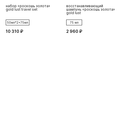
набор «роскошь золота»
восстанавливающий
в
gold lust travel set
шампунь «роскошь золота»
ш
gold lust
g
50мл*2+75мл
75 мл
10 310 ₽
2 960 ₽