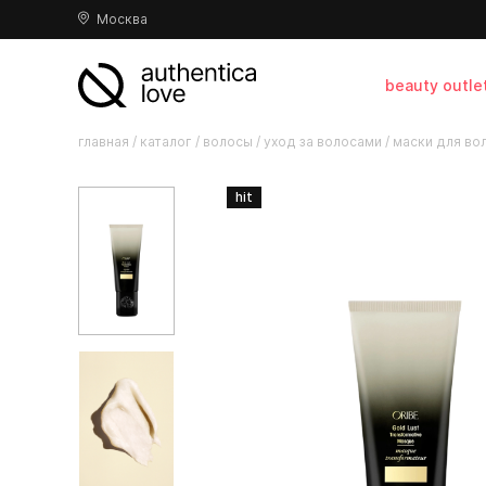
Москва
beauty outle
главная
/
каталог
/
волосы
/
уход за волосами
/
маски для во
hit