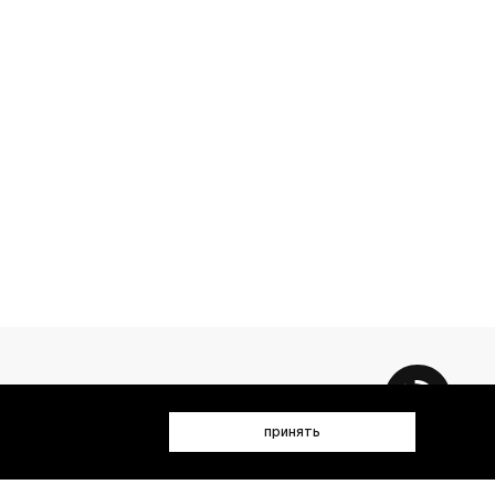
принять
 данных (имя, email, телефон) для получения рекламных и