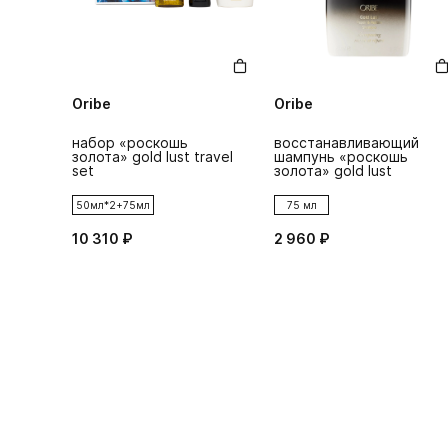
Oribe
Oribe
набор «роскошь
восстанавливающий
золота» gold lust travel
шампунь «роскошь
set
золота» gold lust
50мл*2+75мл
75 мл
10 310 ₽
2 960 ₽