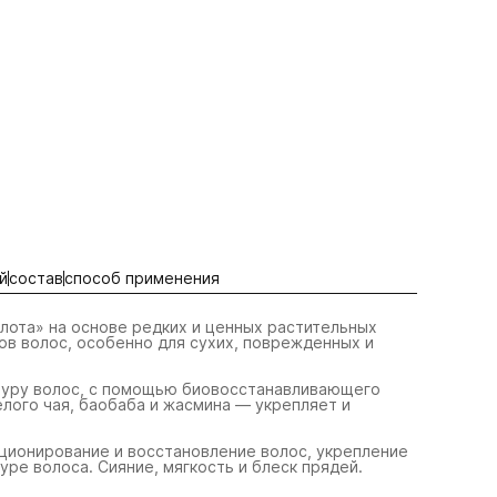
й
состав
способ применения
ота» на основе редких и ценных растительных
ов волос, особенно для сухих, поврежденных и
туру волос, с помощью биовосстанавливающего
лого чая, баобаба и жасмина — укрепляет и
ционирование и восстановление волос, укрепление
уре волоса. Сияние, мягкость и блеск прядей.