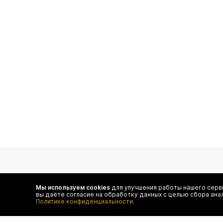
подпишитесь на нас
Мы используем cookies
для улучшения работы нашего серви
вы даёте согласие на обработку данных с целью сбора ана
Чтобы в числе первых иметь доступ ко всем акциям
Политике конфиденциальности.
и специальным предложениям authentica.love