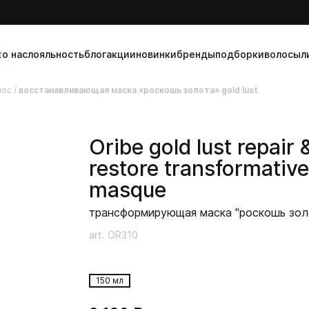
t
о нас
лояльность
блог
акции
новинки
бренды
подборки
волосы
л
лос
/
восстанавливающая маска «роскошь золота» gold lust
Oribe
gold lust repair 
restore transformative
masque
трансформирующая маска "роскошь зол
art. OR310
150 мл