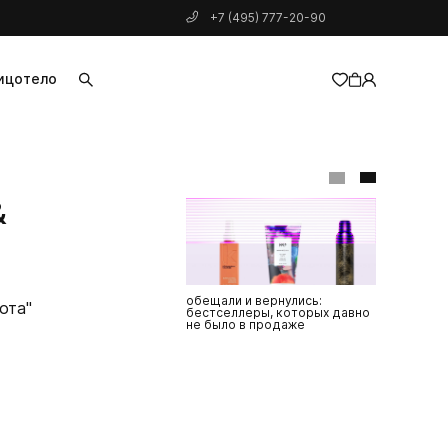
+7 (495) 777-20-90
ицо
тело
добавлен в корзину
&
обещали и вернулись:
почему име
ота"
бестселлеры, которых давно
менеджеры 
не было в продаже
своих бренд