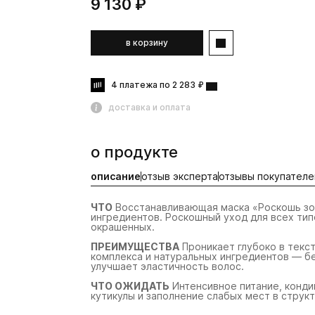
9 130 ₽
в корзину
4 платежа по 2 283 ₽
доставка и оплата
о продукте
описание
отзыв эксперта
отзывы покупателе
hit
hit
ЧТО
Восстанавливающая маска «Роскошь зол
ингредиентов. Роскошный уход для всех тип
окрашенных.
ПРЕИМУЩЕСТВА
Проникает глубоко в текс
комплекса и натуральных ингредиентов — бе
улучшает эластичность волос.
ЧТО ОЖИДАТЬ
Интенсивное питание, конди
кутикулы и заполнение слабых мест в структ