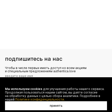
подпишитесь на нас
Чтобы в числе первых иметь доступ ко всем акциям
и специальным предложениям authentica.love
Мы используем cookies
для улучшения работы нашего сервиса.
Я даю согласие на сбор, обработку и хранение моих
Продолжая пользоваться нашим сайтом, вы даёте согласие
персональных данных (имя, email, телефон) для получения
рекламных и информационных рассылок от ООО 'БТ
на обработку данных с целью сбора аналитики. Подробнее в
Юнайтед', а также ознакомлен(а) с
нашей
Политике конфиденциальности.
Политикой конфиденциальности
принять
в корзину