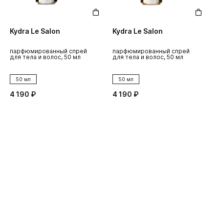
Kydra Le Salon
Kydra Le Salon
K
парфюмированный спрей
парфюмированный спрей
п
для тела и волос, 50 мл
для тела и волос, 50 мл
д
50 мл
50 мл
4 190 ₽
4 190 ₽
4