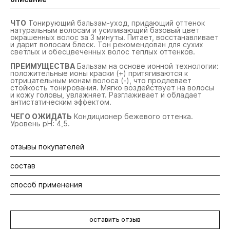
ЧТО
Тонирующий бальзам-уход, придающий оттенок
натуральным волосам и усиливающий базовый цвет
окрашенных волос за 3 минуты. Питает, восстанавливает
и дарит волосам блеск. Тон рекомендован для сухих
светлых и обесцвеченных волос теплых оттенков.
ПРЕИМУЩЕСТВА
Бальзам на основе ионной технологии:
положительные ионы краски (+) притягиваются к
отрицательным ионам волоса (-), что продлевает
стойкость тонирования. Мягко воздействует на волосы
и кожу головы, увлажняет. Разглаживает и обладает
антистатическим эффектом.
ЧЕГО ОЖИДАТЬ
Кондиционер бежевого оттенка.
Уровень pН: 4,5.
отзывы покупателей
состав
Будьте первыми! Оставьте отзыв об этом продукте
способ применения
Aqua, Cetearyl Alcohol, Acetamide Mea, Panthenol, Peg-20
Stearate, Amodimethicone, Cetrimonium Chloride, Parfum,”
Phenoxyethanol, Glycerin, Macadamia Ternifolia Seed Oil,
Нанести на влажные волосы, распределить по всей
Argania Spinosa Kernel Oil, Benzophenone-4, Trideceth-15,
длине руками (в перчатках) или расческой. Оставить для
Trideceth-3, Benzoic Acid, Lehydroacetic Acid, Basic Brown
оставить отзыв
воздействия на 3 минуты. Тщательно смыть до
16 (ci 12250), Basic Blue 99 (ci 56059), Basic Red 76 (ci
прозрачной воды.