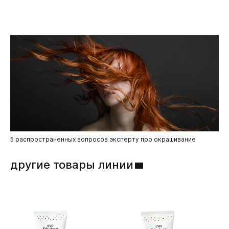
12245), Alcohol, Acetic Acid, Dimethyl Palmitamine,
Cyclopentasiloxane, Cyclotetrasiloxane.
5 распространенных вопросов эксперту про окрашивание
другие товары линии