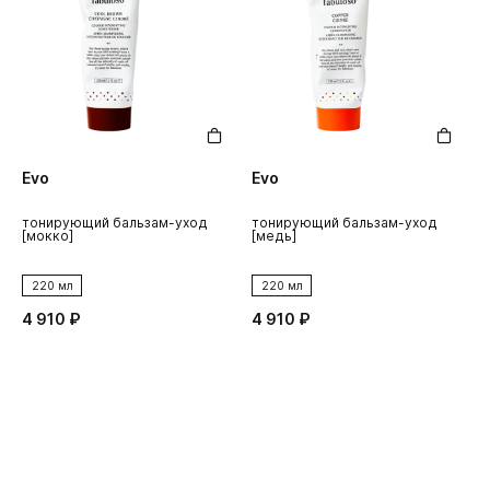
Evo
Evo
тонирующий бальзам-уход
тонирующий бальзам-уход
т
[мокко]
[медь]
f
220 мл
220 мл
4 910 ₽
4 910 ₽
1