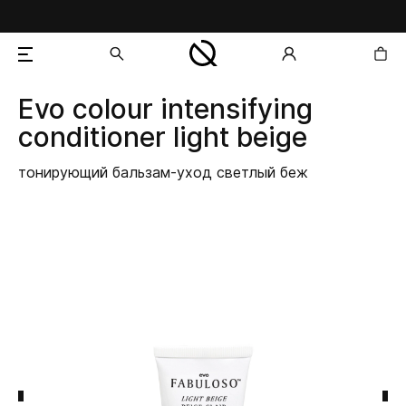
Evo
colour intensifying
добавлен в корзину
conditioner light beige
тонирующий бальзам-уход светлый беж