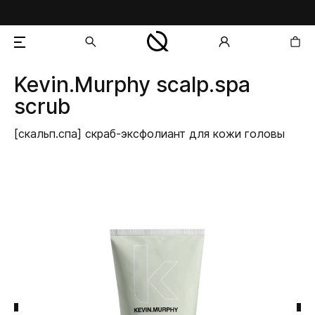
Kevin.Murphy
scalp.spa
добавлен в корзину
scrub
[скальп.спа] скраб-эксфолиант для кожи головы