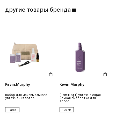
другие товары бренда
Kevin.Murphy
Kevin.Murphy
K
набор для максимального
[найт.шифт] увлажняющая
ш
увлажнения волос
ночная сыворотка для
у
волос
набор
100 мл