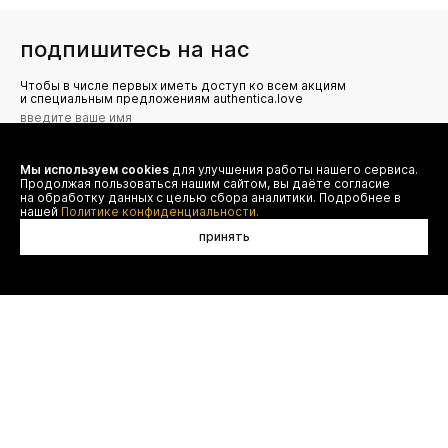
подпишитесь на нас
Чтобы в числе первых иметь доступ ко всем акциям
и специальным предложениям authentica.love
Мы используем cookies
для улучшения работы нашего сервиса.
Я даю согласие на сбор, обработку и хранение моих
Продолжая пользоваться нашим сайтом, вы даёте согласие
персональных данных (имя, email, телефон) для получения
рекламных и информационных рассылок от ООО 'БТ
на обработку данных с целью сбора аналитики. Подробнее в
Юнайтед', а также ознакомлен(а) с
нашей
Политике конфиденциальности.
Политикой конфиденциальности
принять
нет в наличии
договор оферты
(495) 777-20-90
оплата
(800) 777-20-90
доставка
shop@authentica.love
возврат
режим работы: с 10:00 до 19:00
программа лояльности
пн - пт
контакты
отследить заказ