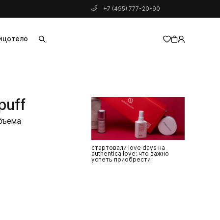
+7 (495) 777-20-90
ицо
тело
добавлен в корзину
puff
бъема
стартовали love days на
authentica.love: что важно
успеть приобрести