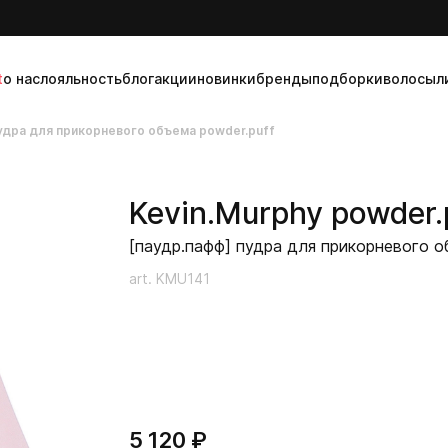
t
о нас
лояльность
блог
акции
новинки
бренды
подборки
волосы
л
удра для прикорневого объема powder.puff
Kevin.Murphy
powder.
[паудр.пафф] пудра для прикорневого о
art. KMU141
5 120 ₽