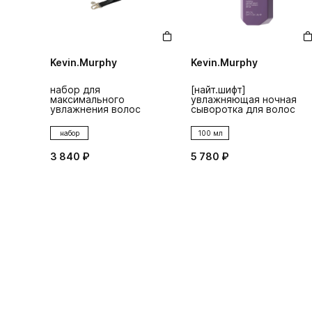
Kevin.Murphy
Kevin.Murphy
набор для
[найт.шифт]
максимального
увлажняющая ночная
увлажнения волос
сыворотка для волос
набор
100 мл
3 840 ₽
5 780 ₽