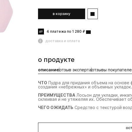
в корзину
4 платежа по 1 280 ₽
доставка и оплата
о продукте
описание
отзыв эксперта
отзывы покупателе
ЧТО
Пудра для придания объема на основе 
создания «небрежных» и объемных укладок.
ПРЕИМУЩЕСТВА
Лосьон для укладки, инкап
склеивая и не утяжеляя их. Обеспечивает о
ЧЕГО ОЖИДАТЬ
Средство с текстурой воз
ост