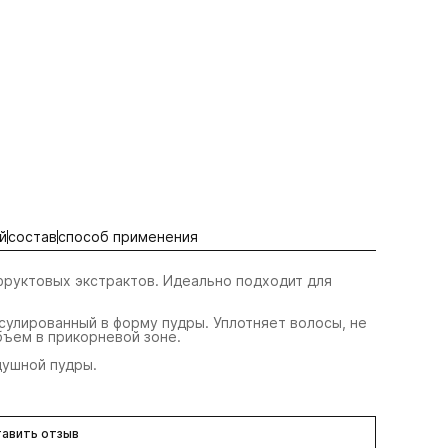
й
состав
способ применения
фруктовых экстрактов. Идеально подходит для
сулированный в форму пудры. Уплотняет волосы, не
бъем в прикорневой зоне.
душной пудры.
авить отзыв