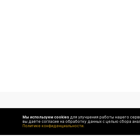
подпишитесь на нас
Мы используем cookies
для улучшения работы нашего серви
вы даёте согласие на обработку данных с целью сбора ана
Чтобы в числе первых иметь доступ ко всем акциям
Политике конфиденциальности.
и специальным предложениям authentica.love