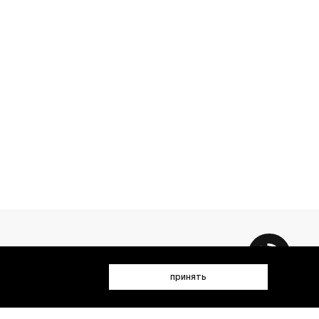
принять
 данных (имя, email, телефон) для получения рекламных и