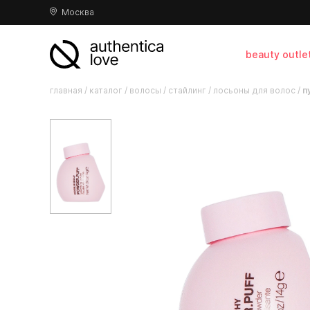
Москва
beauty outle
главная
/
каталог
/
волосы
/
стайлинг
/
лосьоны для волос
/
п