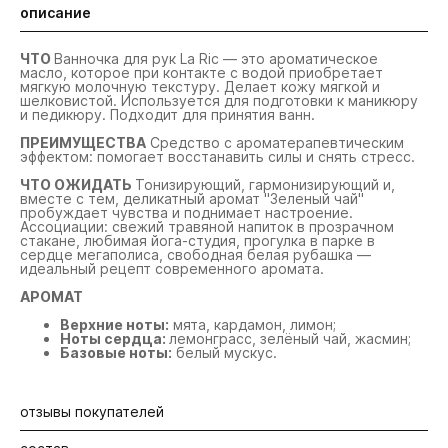
описание
ЧТО
Ванночка для рук La Ric — это ароматическое
масло, которое при контакте с водой приобретает
мягкую молочную текстуру. Делает кожу мягкой и
шелковистой. Используется для подготовки к маникюру
и педикюру. Подходит для принятия ванн.
ПРЕИМУЩЕСТВА
Средство с ароматерапевтическим
эффектом: помогает восстанавить силы и снять стресс.
ЧТО ОЖИДАТЬ
Тонизирующий, гармонизирующий и,
вместе с тем, деликатный аромат "Зеленый чай"
пробуждает чувства и поднимает настроение.
Ассоциации: свежий травяной напиток в прозрачном
стакане, любимая йога-студия, прогулка в парке в
сердце мегаполиса, свободная белая рубашка —
идеальный рецепт современного аромата.
АРОМАТ
Верхние ноты:
мята, кардамон, лимон;
Ноты сердца:
лемонграсс, зелёный чай, жасмин;
Базовые ноты:
белый мускус.
отзывы покупателей