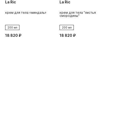
La Ric
La Ric
L
крем для тела «миндаль»
крем для тела "листья
к
смородины"
к
200 мл
200 мл
18 820 ₽
18 820 ₽
1