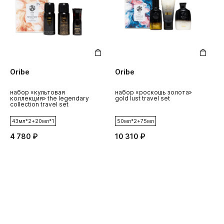
Oribe
Oribe
O
набор «культовая
набор «роскошь золота»
у
коллекция» the legendary
gold lust travel set
“
collection travel set
43мл*2+20мл*1
50мл*2+75мл
4 780 ₽
10 310 ₽
1