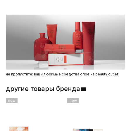
BHT, Glycerin, Citrullus Lanatus (Watermelon) Seed Oil,
Laureth-3, Panthenol, Butylene Glycol, Lauryl Glucoside,
Decyl Glucoside, Citric Acid, Sodium Citrate, Sodium
Hydroxide, Sodium Benzoate, Leontopodium Alpinum
Extract, Citrus Limon (Lemon) Peel Extract, Borago
Officinalis Seed Oil, Limnanthes Alba (Meadowfoam) Seed
Oil, Prunus Amygdalus Dulcis (Sweet Almond) Oil, Vitis
Vinifera (Grape) Seed Oil, Jasminum Officinale (Jasmine) Oil,
Potassium Sorbate, Litchi Chinensis Pericarp Extract, PEG-
150 Distearate, Limonene, Hexyl Cinnamal, Citral.
не пропустите: ваши любимые средства oribe на beauty outlet
другие товары бренда
new
new