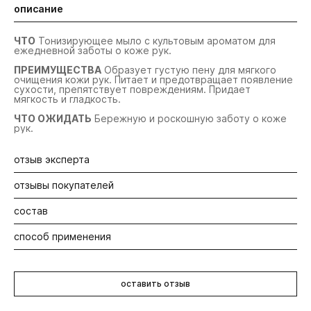
описание
ЧТО
Тонизирующее мыло с культовым ароматом для
ежедневной заботы о коже рук.
ПРЕИМУЩЕСТВА
Образует густую пену для мягкого
очищения кожи рук. Питает и предотвращает появление
сухости, препятствует повреждениям. Придает
мягкость и гладкость.
ЧТО ОЖИДАТЬ
Бережную и роскошную заботу о коже
рук.
отзыв эксперта
отзывы покупателей
Мыло для ежедневного ухода за кожей рук. Мягко
очищает и питает, дарит приятное ощущение свежести и
гладкости.
состав
Будьте первыми! Оставьте отзыв об этом продукте
способ применения
Aqua/Water/Eau, Sodium Laureth Sulfate, Cocamide MEA,
Евгения Конашенкова
Disodium Laureth Sulfosuccinate, Sodium Lauroyl
Sarcosinate, Polysorbate 20, Parfum/Fragrance,
Тренер-стилист R+Co, тим-
Нанесите на влажную кожу, вспеньте и смойте тёплой
Lauramidopropyl Betaine, PEG-7 Glyceryl Cocoate,
лидер Oribe и Cloud Nine
водой.
Phenoxyethanol, Guar Hydroxypropyltrimonium Chloride,
оставить отзыв
Sodium Chloride, Sodium Sulfate, Myristamidopropyl
Betaine, Trisodium Sulfosuccinate, Disodium EDTA,
Tocopheryl Acetate, Polyquaternium-7, Caprylyl Glycol,