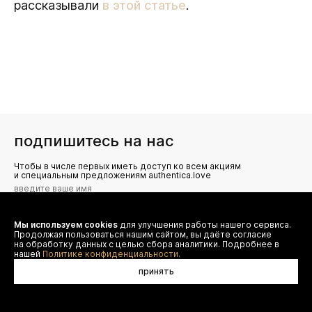
рассказывали
в этой статье
.
подпишитесь на нас
Чтобы в числе первых иметь доступ ко всем акциям
и специальным предложениям authentica.love
Мы используем cookies
для улучшения работы нашего сервиса.
Я даю согласие на сбор, обработку и хранение моих
Продолжая пользоваться нашим сайтом, вы даёте согласие
персональных данных (имя, email, телефон) для получения
рекламных и информационных рассылок от ООО 'БТ
на обработку данных с целью сбора аналитики. Подробнее в
Юнайтед', а также ознакомлен(а) с
нашей
Политике конфиденциальности.
Политикой конфиденциальности
принять