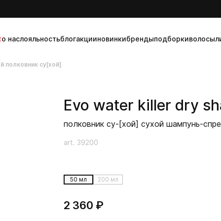
t
о нас
лояльность
блог
акции
новинки
бренды
подборки
волосы
л
й полковник су[хой]
Evo
water killer dry 
полковник су-[хой] сухой шампунь-спр
art. 39200
50 мл
200 мл
2 360 ₽