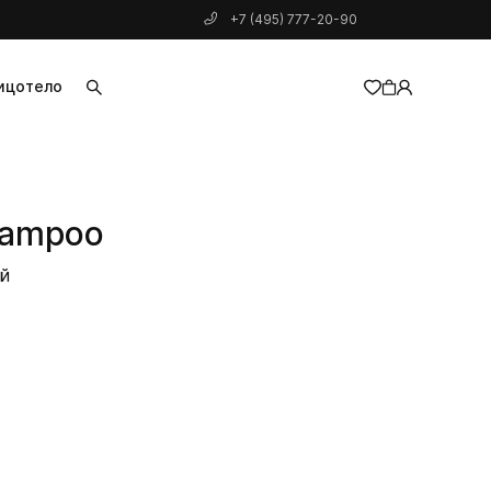
+7 (495) 777-20-90
ицо
тело
добавлен в корзину
shampoo
ей