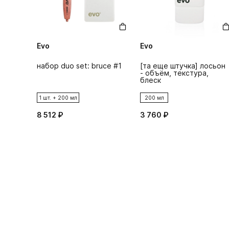
Evo
Evo
набор duo set: bruce #1
[та еще штучка] лосьон
- объём, текстура,
блеск
1 шт. + 200 мл
200 мл
8 512 ₽
3 760 ₽