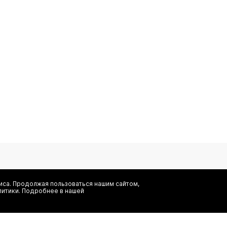
са. Продолжая пользоваться нашим сайтом,
литики. Подробнее в нашей
Я даю согласие на сбор, обработку и хранение моих персональных
информационных рассылок от ООО 'БТ Юнайтед', а также ознаком