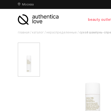
Москва
beauty outle
главная
/
каталог
/
нераспределенные
/
сухой шампунь-спре