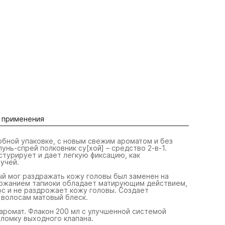
 применения
обной упаковке, с новым свежим ароматом и без
нь-спрей полковник су[хой] – средство 2-в-1.
стурирует и дает легкую фиксацию, как
учей.
й мог раздражать кожу головы был заменен на
держанием тапиоки обладает матирующим действием,
ос и не раздрожает кожу головы. Создает
 волосам матовый блеск.
ромат. Флакон 200 мл с улучшенной системой
ломку выходного клапана.