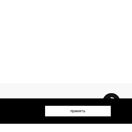
принять
 данных (имя, email, телефон) для получения рекламных и
лен(а) с
Политикой конфиденциальности