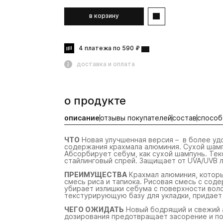
в корзину
4 платежа по 590 ₽
доставка и оплата
о продукте
описание
отзывы покупателей
состав
способ
ЧТО
Новая улучшенная версия – в более уд
содержания крахмала алюминия. Сухой шампу
Абсорбирует себум, как сухой шампунь. Тек
стайлинговый спрей. Защищает от UVA/UVB л
ПРЕИМУЩЕСТВА
Крахмал алюминия, которы
смесь риса и тапиока. Рисовая смесь с со
убирает излишки себума с поверхности вол
текстурирующую базу для укладки, придает
ЧЕГО ОЖИДАТЬ
Новый бодрящий и свежий а
дозирования предотвращает засорение и по