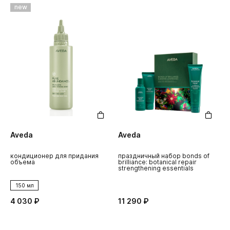
new
Aveda
Aveda
кондиционер для придания
праздничный набор bonds of
объема
brilliance: botanical repair
strengthening essentials
150 мл
4 030 ₽
11 290 ₽