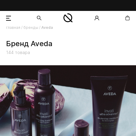
главная
/
бренды
/
Aveda
добавлен в корзину
Бренд Aveda
144
товара