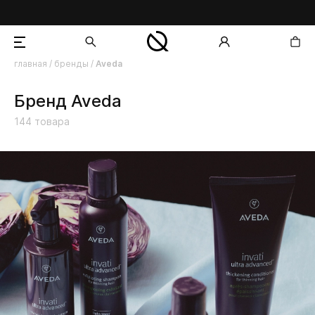
главная
/
бренды
/
Aveda
добавлен в корзину
Бренд Aveda
144
товара