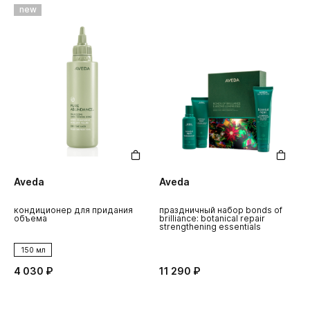
new
Aveda
Aveda
кондиционер для придания
праздничный набор bonds of
объема
brilliance: botanical repair
strengthening essentials
150 мл
4 030 ₽
11 290 ₽