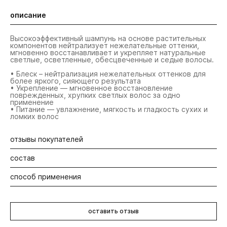
описание
Высокоэффективный шампунь на основе растительных
компонентов нейтрализует нежелательные оттенки,
мгновенно восстанавливает и укрепляет натуральные
светлые, осветленные, обесцвеченные и седые волосы.
• Блеск – нейтрализация нежелательных оттенков для
более яркого, сияющего результата
• Укрепление — мгновенное восстановление
поврежденных, хрупких светлых волос за одно
применение
• Питание — увлажнение, мягкость и гладкость сухих и
ломких волос
отзывы покупателей
состав
Будьте первыми! Оставьте отзыв об этом продукте
способ применения
Молекула на основе кукурузного сахара глубоко
проникает в кортекс, мгновенно создает новые
структурные связи и восстанавливает даже самые
Нанесите на влажные волосы. Выдержите 1-3 минуты в
сильные повреждения после обесцвечивания.
зависимости от желаемого результата. Тщательно
оставить отзыв
смойте водой. Затем нанесите кондиционер или маску
Насыщенные фиолетовые пигменты возрождают цвет
Botanical Repair™. Результат тонирования может
блонд, устраняют нежелательные оттенки, что