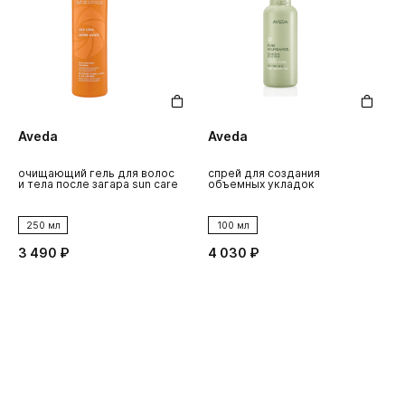
Aveda
Aveda
очищающий гель для волос
спрей для создания
к
и тела после загара sun care
объемных укладок
о
250 мл
100 мл
3 490 ₽
4 030 ₽