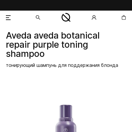
Aveda
aveda botanical
добавлен в корзину
repair purple toning
shampoo
тонирующий шампунь для поддержания блонда