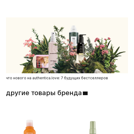
отличаться. Обладает интенсивным тонирующим
позволяет получить светлый и красивый блонд.
действием.
Использовать 1 раз в неделю по мере необходимости.
что нового на authentica.love: 7 будущих бестселлеров
другие товары бренда