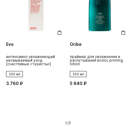
Evo
Oribe
интенсивно увлажняющий
праймер для увлажнения и
несмываемый уход
распутывания волос priming
[счастливые «туристы»]
lotion
200 мл
250 мл
3 760 ₽
5 940 ₽
1
2