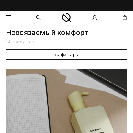
Неосязаемый комфорт
добавлен в корзину
14 продуктов
фильтры