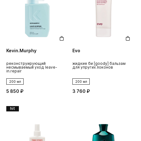
Kevin.Murphy
Evo
реконструирующий
жидкие би [goody] бальзам
несмываемый уход leave-
для упругих локонов
in.repair
200 мл
200 мл
5 850 ₽
3 760 ₽
hit