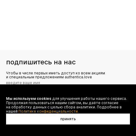
подпишитесь на нас
Чтобы в числе первых иметь доступ ко всем акциям
и специальным предложениям authentica.love
Мы используем cookies
для улучшения работы нашего сервиса.
Я даю согласие на сбор, обработку и хранение моих
Продолжая пользоваться нашим сайтом, вы даёте согласие
персональных данных (имя, email, телефон) для получения
рекламных и информационных рассылок от ООО 'БТ
на обработку данных с целью сбора аналитики. Подробнее в
Юнайтед', а также ознакомлен(а) с
нашей
Политике конфиденциальности.
Политикой конфиденциальности
принять