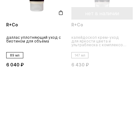
нет в наличии
R+Co
R+Co
даллас уплотняющий уход с
калейдоскоп крем-уход
биотином для объёма
для яркости цвета и
ультраблеска с комплексом
chromohance
89 мл
147 мл
6 040 ₽
6 430 ₽