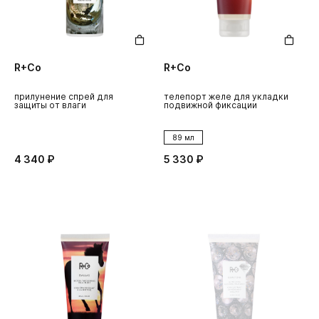
R+Co
R+Co
прилунение спрей для
телепорт желе для укладки
защиты от влаги
подвижной фиксации
89 мл
4 340 ₽
5 330 ₽