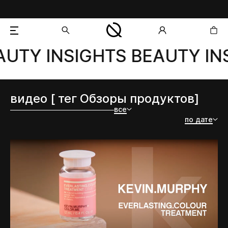
UTY INSIGHTS BEAUTY INS
добавлен в корзину
видео [ тег Обзоры продуктов]
все
по дате