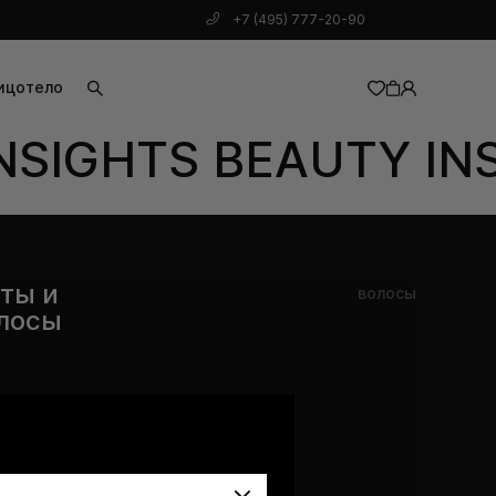
+7 (495) 777-20-90
ицо
тело
NSIGHTS BEAUTY INS
добавлен в корзину
иты и
волосы
олосы