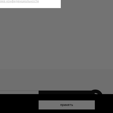
тике конфиденциальности
 данных (имя, email, телефон) для получения рекламных и
принять
ен(а) с
Политикой конфиденциальности