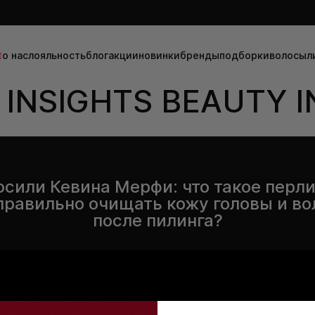
t
о нас
лояльность
блог
акции
новинки
бренды
подборки
волосы
л
INSIGHTS BEAUTY I
сили Кевина Мерфи: что такое перл
правильно очищать кожу головы и в
после пилинга?