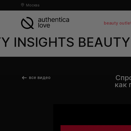
Москва
beauty outle
 INSIGHTS BEAUTY 
Спро
все видео
как 