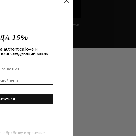
KEVIN.MURPHY
Обзоры продуктов
ДА 15%
но
в нашем онлайн-бутике
.
 authentica.love и
а ваш следующий заказ
р, обработку и хранение