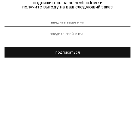
подпишитесь на authentica.love и
получите выгоду на ваш следующий заказ
R+Co
Объем
Текстура
Видеоуроки
Локоны
Обзоры
продуктов
3 ноября 2023